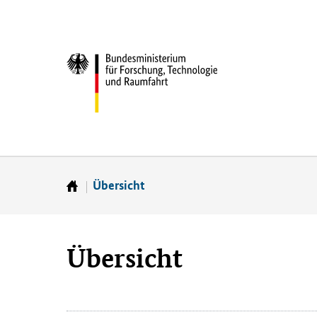
Direkt
Direkt
Direkt
Direkt
zum
zum
zur
zur
Inhalt
Hauptmenu
Suche
Fußleiste
Bundesministerium
(Eingabetaste)
(Eingabetaste)
(Eingabetaste)
(Enter)
für
­
Forschung,
Technologie
und
Raumfahrt
Übersicht
Startseite
Übersicht