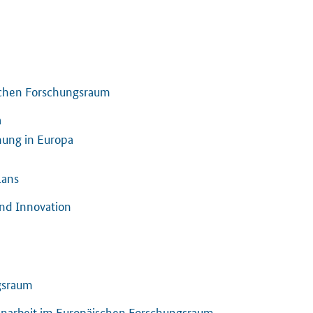
ischen Forschungsraum
a
chung in Europa
lans
d Innovation
gsraum
narbeit im Europäischen Forschungsraum