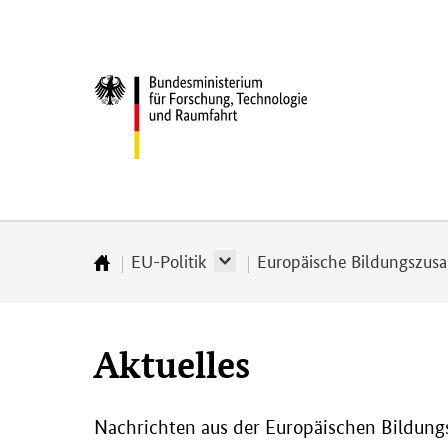
Direkt
Direkt
Direkt
Direkt
zum
zum
zur
zur
Inhalt
Hauptmenu
Suche
Fußleiste
Bundesministerium
(Eingabetaste)
(Eingabetaste)
(Eingabetaste)
(Enter)
für
­
Forschung,
Technologie
und
Raumfahrt
EU-Politik
Europäische Bildungszus
Startseite
Aktuelles
Nachrichten aus der Europäischen Bildun