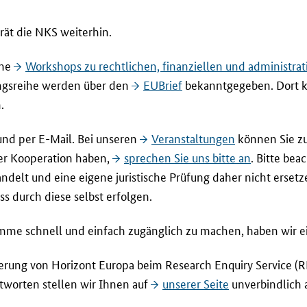
ät die NKS weiterhin.
ine
Workshops
zu rechtlichen, finanziellen und administra
ungsreihe werden über den
EUBrief
bekanntgegeben. Dort k
.
 und per
E-Mail
. Bei unseren
Veranstaltungen
können Sie zu
er Kooperation haben,
sprechen Sie uns bitte an
. Bitte bea
delt und eine eigene juristische Prüfung daher nicht ersetz
 durch diese selbst erfolgen.
e schnell und einfach zugänglich zu machen, haben wir e
erung von Horizont Europa beim
Research Enquiry Service (R
tworten stellen wir Ihnen auf
unserer Seite
unverbindlich a