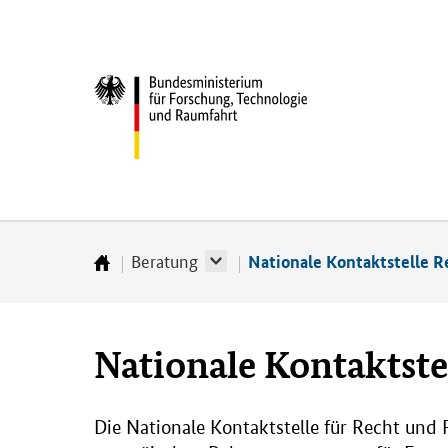
Direkt
Direkt
Direkt
Direkt
zum
zum
zur
zur
Inhalt
Hauptmenu
Suche
Fußleiste
Bundesministerium
(Eingabetaste)
(Eingabetaste)
(Eingabetaste)
(Enter)
für
­
Forschung,
Technologie
und
Raumfahrt
Beratung
Nationale Kontaktstelle 
Startseite
Nationale Kontaktste
Die Nationale Kontaktstelle für Recht und 