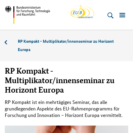
EU-
Direkt
Direkt
Direkt
Direkt
Direkt
Bundesministerium
Buero
zum
zum
zur
zur
zur
für
Inhalt
Hauptmenu
Suche
Seitenleiste
Fußleiste
­
(Eingabetaste)
(Eingabetaste)
(Eingabetaste)
(Enter)
(Enter)
Forschung,
RP Kompakt - Multiplikator/innenseminar zu Horizont
Veranstaltungen
Technologie
Europa
und
Raumfahrt
RP Kompakt -
Multiplikator/innenseminar zu
Horizont Europa
RP Kompakt ist ein mehrtägiges Seminar, das alle
grundlegenden Aspekte des EU-Rahmenprogramms für
Forschung und Innovation – Horizont Europa vermittelt.