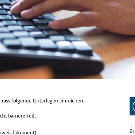
muss folgende Unterlagen einreichen:
ht barrierefrei);
Ze
inweisdokument);