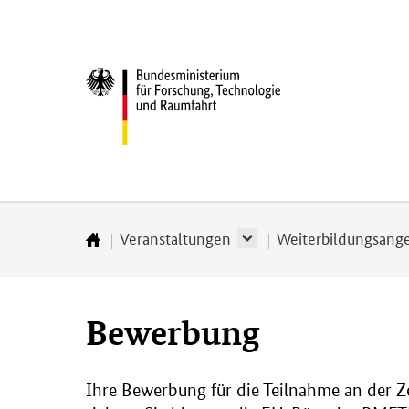
Direkt
Direkt
Direkt
Direkt
Direkt
zum
zum
zur
zur
zur
Inhalt
Hauptmenu
Suche
Seitenleiste
Fußleiste
Bundesministerium
(Eingabetaste)
(Eingabetaste)
(Eingabetaste)
(Enter)
(Enter)
für
­
Forschung,
Technologie
und
Raumfahrt
Veranstaltungen
Weiterbildungsange
Startseite
Bewerbung
Ihre Bewerbung für die Teilnahme an der