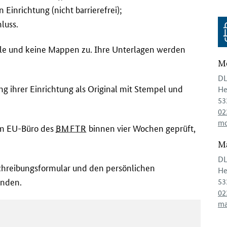
Einrichtung (nicht barrierefrei);
luss.
ale und keine Mappen zu. Ihre Unterlagen werden
Mo
DL
g ihrer Einrichtung als Original mit Stempel und
He
53
02
mo
om EU-Büro des
BMFTR
binnen vier Wochen geprüft,
Ma
DL
nschreibungsformular und den persönlichen
He
enden.
53
02
ma