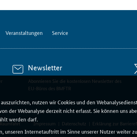
Veranstaltungen
Service
Newsletter
er
Abonnieren Sie die kostenlosen Newsletter des
EU-Büros des BMFTR
auszurichten, nutzen wir Cookies und den Webanalysedienst
on der Webanalyse derzeit nicht erfasst. Sie können uns aber
ählt werden darf.
 Raumfahrt
Impressum
Datenschutz
Erklärung zur Barrieref
, unseren Internetauftritt im Sinne unserer Nutzer weiter 