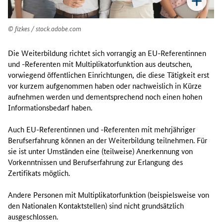
b
i
l
fizkes / stock.adobe.com
d
u
Die Weiterbildung richtet sich vorrangig an EU-Referentinnen
n
und -Referenten mit Multiplikatorfunktion aus deutschen,
g
vorwiegend öffentlichen Einrichtungen, die diese Tätigkeit erst
s
vor kurzem aufgenommen haben oder nachweislich in Kürze
a
aufnehmen werden und dementsprechend noch einen hohen
n
Informationsbedarf haben.
g
e
Auch EU-Referentinnen und -Referenten mit mehrjähriger
b
Berufserfahrung können an der Weiterbildung teilnehmen. Für
o
sie ist unter Umständen eine (teilweise) Anerkennung von
t
Vorkenntnissen und Berufserfahrung zur Erlangung des
z
Zertifikats möglich.
u
r
Andere Personen mit Multiplikatorfunktion (beispielsweise von
E
den Nationalen Kontaktstellen) sind nicht grundsätzlich
U
ausgeschlossen.
-