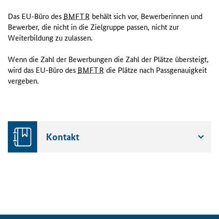
R
Das EU-Büro des
BMFTR
behält sich vor, Bewerberinnen und
e
Bewerber, die nicht in die Zielgruppe passen, nicht zur
f
Weiterbildung zu zulassen.
e
r
Wenn die Zahl der Bewerbungen die Zahl der Plätze übersteigt,
e
wird das EU-Büro des
BMFTR
die Plätze nach Passgenauigkeit
n
vergeben.
t
i
n
/
z
Kontakt
u
m
E
U
-
R
e
f