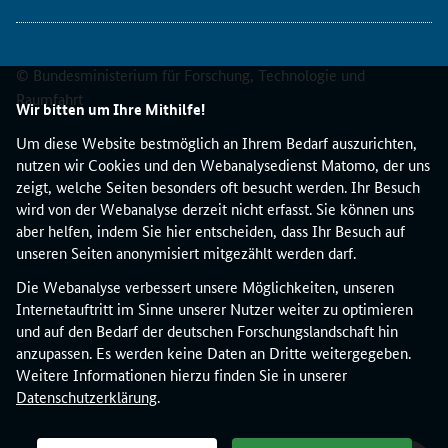
r
a
l
l
© Bundesministerium für Forschung, Technologie und
e
Raumfahrt
Wir bitten um Ihre Mithilfe!
m
a
Um diese Website bestmöglich an Ihrem Bedarf auszurichten,
n
nutzen wir Cookies und den Webanalysedienst Matomo, der uns
E
zeigt, welche Seiten besonders oft besucht werden. Ihr Besuch
U
wird von der Webanalyse derzeit nicht erfasst. Sie können uns
-
aber helfen, indem Sie hier entscheiden, dass Ihr Besuch auf
R
unseren Seiten anonymisiert mitgezählt werden darf.
e
Die Webanalyse verbessert unsere Möglichkeiten, unseren
f
Internetauftritt im Sinne unserer Nutzer weiter zu optimieren
e
und auf den Bedarf der deutschen Forschungslandschaft hin
r
anzupassen. Es werden keine Daten an Dritte weitergegeben.
e
Weitere Informationen hierzu finden Sie in unserer
n
Datenschutzerklärung
.
t
i
n