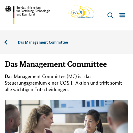
EU-
Direkt
Direkt
Direkt
Direkt
Direkt
Bundesministerium
Buero
zum
zum
zur
zur
zur
für
Inhalt
Hauptmenu
Suche
Seitenleiste
Fußleiste
­
(Eingabetaste)
(Eingabetaste)
(Eingabetaste)
(Enter)
(Enter)
Forschung,
COST-
Das Management Committee
Technologie
Aktionen
und
–
Raumfahrt
Das Management Committee
Europäische
Netzwerke
Das
Management Committee
(MC) ist das
für
Steuerungsgremium einer
COST
-Aktion und trifft somit
alle wichtigen Entscheidungen.
exzellente
Forschung