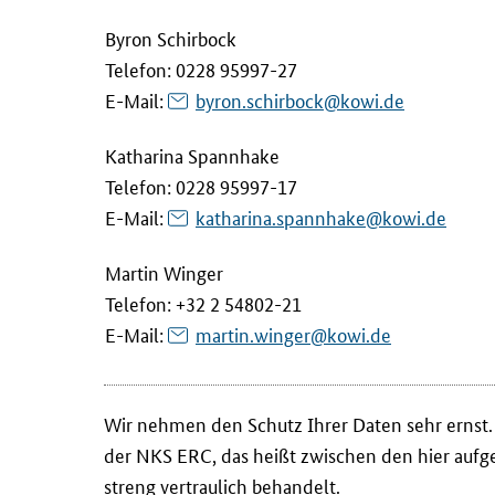
n
Byron Schirbock
s
a
Telefon: 0228 95997-27
m
E-Mail
:
byron.schirbock@kowi.de
v
o
Katharina Spannhake
m
Telefon: 0228 95997-17
E
E-Mail
:
katharina.spannhake@kowi.de
U
-
Martin Winger
B
Telefon: +32 2 54802-21
ü
E-Mail
:
martin.winger@kowi.de
r
o
d
Wir nehmen den Schutz Ihrer Daten sehr ernst
e
der NKS ERC, das heißt zwischen den hier aufgel
s
streng vertraulich behandelt.