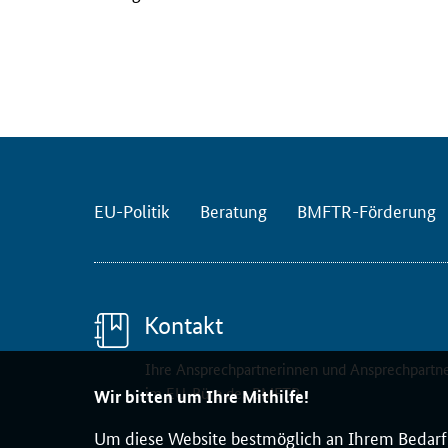
B
M
F
T
R
(
i
m
EU-Politik
Beratung
BMFTR-Förderung
D
L
R
P
r
Kontakt
o
j
Ihre Ansprechpartnerinnen und Ansprechpartn
e
im EU-Büro des BMFTR
Wir bitten um Ihre Mithilfe!
k
Um diese Website bestmöglich an Ihrem Bedarf 
t