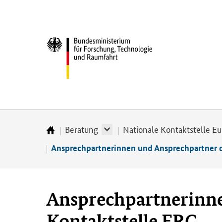
Direkt
Direkt
Direkt
Direkt
Direkt
zum
zum
zur
zur
zur
Inhalt
Hauptmenu
Suche
Seitenleiste
Fußleiste
Bundesministerium
(Eingabetaste)
(Eingabetaste)
(Eingabetaste)
(Enter)
(Enter)
für
­
Forschung,
Technologie
und
Raumfahrt
Beratung
Nationale Kontaktstelle E
Startseite
Ansprechpartnerinnen und Ansprechpartner d
Ansprechpartnerinne
Kontaktstelle ERC