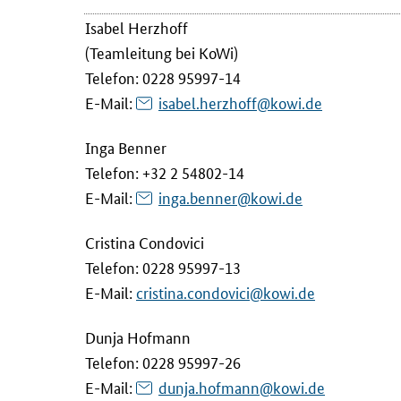
r
Isabel Herzhoff
a
(Teamleitung bei KoWi)
t
Telefon: 0228 95997-14
(
E-Mail
:
isabel.herzhoff@kowi.de
E
R
Inga Benner
C
Telefon: +32 2 54802-14
)
E-Mail
:
inga.benner@kowi.de
w
i
Cristina Condovici
r
Telefon: 0228 95997-13
d
E-Mail
:
cristina.condovici@kowi.de
g
e
Dunja Hofmann
m
Telefon: 0228 95997-26
e
i
E-Mail
:
dunja.hofmann@kowi.de