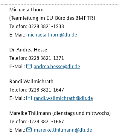
Michaela Thorn
(Teamleitung im EU-Büro des
BMFTR
)
Telefon: 0228 3821-1538
E-Mail
:
michaela.thorn@dlr.de
Dr. Andrea Hesse
Telefon: 0228 3821-1371
E-Mail
:
andrea.hesse@dlr.de
Randi Wallmichrath
Telefon: 0228 3821-1647
E-Mail
:
randi.wallmichrath@dlr.de
Mareike Thillmann (dienstags und mittwochs)
Telefon: 0228 3821-1667
E-Mail
:
mareike.thillmann@dlr.de