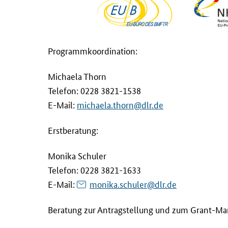
ä
i
s
Programmkoordination:
c
h
Michaela Thorn
e
Telefon: 0228 3821-1538
n
F
E-Mail
:
michaela.thorn@dlr.de
o
Erstberatung:
r
s
Monika Schuler
c
Telefon: 0228 3821-1633
h
u
E-Mail
:
monika.schuler@dlr.de
n
Beratung zur Antragstellung und zum
Grant-Ma
g
s