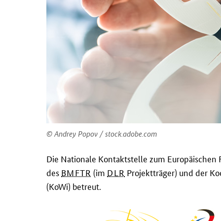
t
a
k
t
s
t
e
l
l
e
z
Andrey Popov / stock.adobe.com
u
m
Die Nationale Kontaktstelle zum Europäischen
E
des
BMFTR
(im
DLR
Projektträger) und der Ko
u
(KoWi) betreut.
r
o
p