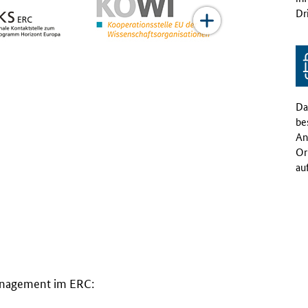
Dri
Da
be
An
Or
au
nagement
im ERC: