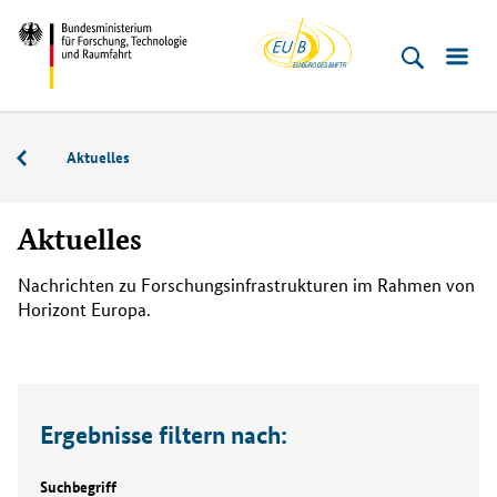
EU-
Direkt
Direkt
Direkt
Direkt
Bundesministerium
Buero
zum
zum
zur
zur
für
Inhalt
Hauptmenu
Suche
Fußleiste
­
(Eingabetaste)
(Eingabetaste)
(Eingabetaste)
(Enter)
Forschung,
Nationale
Aktuelles
Technologie
Kontaktstelle
und
Forschungsinfrastrukturen
Raumfahrt
Aktuelles
(NKS
FIS)
Nachrichten zu Forschungsinfrastrukturen im Rahmen von
Horizont Europa.
Ergebnisse filtern nach:
Suchbegriff