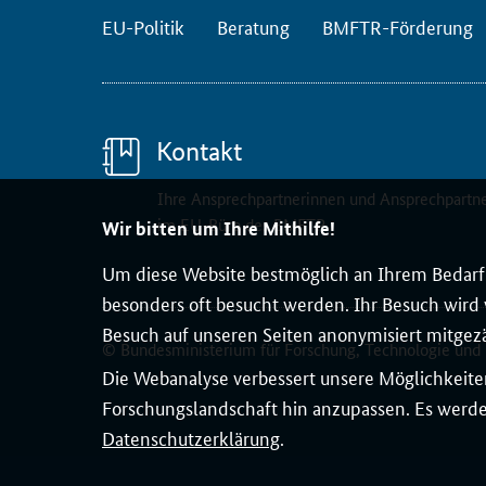
F
EU-Politik
Beratung
BMFTR-Förderung
o
r
u
m
Kontakt
d
e
Ihre Ansprechpartnerinnen und Ansprechpartn
r
im EU-Büro des BMFTR
Wir bitten um Ihre Mithilfe!
O
Um diese Website bestmöglich an Ihrem Bedarf 
E
C
besonders oft besucht werden. Ihr Besuch wird v
D
Besuch auf unseren Seiten anonymisiert mitgez
© Bundesministerium für Forschung, Technologie und
h
Die Webanalyse verbessert unsere Möglichkeiten
a
Forschungslandschaft hin anzupassen. Es werden
t
Datenschutzerklärung
.
a
m