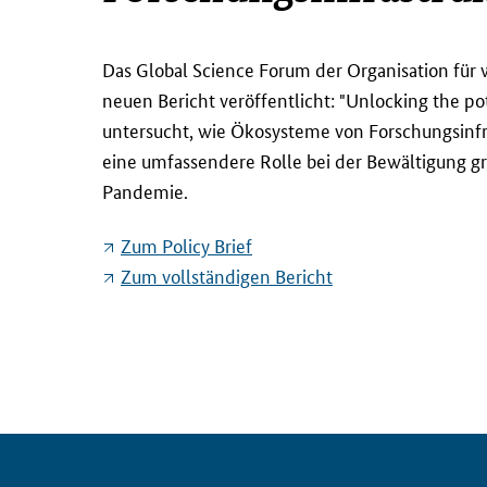
D
Das
Global Science Forum
der Organisation für
a
neuen Bericht veröffentlicht: "
Unlocking the pot
s
untersucht, wie Ökosysteme von Forschungsinfr
G
eine umfassendere Rolle bei der Bewältigung g
l
Pandemie.
o
b
Zum
Policy Brief
a
Zum vollständigen Bericht
l
S
c
i
e
n
c
e