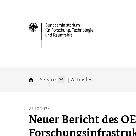
Direkt
Direkt
Direkt
Direkt
zum
zum
zur
zur
Inhalt
Hauptmenu
Suche
Fußleiste
Bundesministerium
(Eingabetaste)
(Eingabetaste)
(Eingabetaste)
(Enter)
für
­
Forschung,
Technologie
und
Raumfahrt
Service
Aktuelles
Startseite
27.10.2025
Neuer Bericht des OE
Forschungsinfrastru