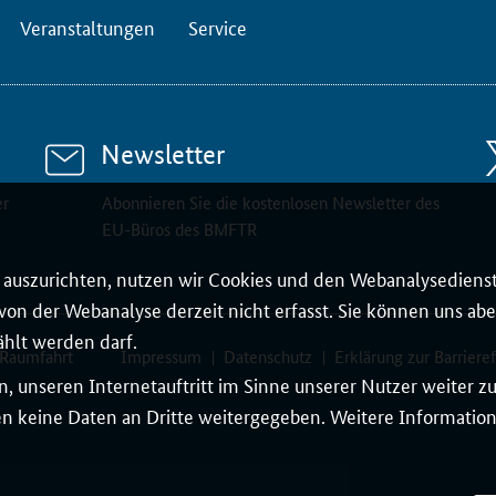
Veranstaltungen
Service
Newsletter
er
Abonnieren Sie die kostenlosen Newsletter des
EU-Büros des BMFTR
auszurichten, nutzen wir Cookies und den Webanalysedienst
on der Webanalyse derzeit nicht erfasst. Sie können uns aber
ählt werden darf.
 Raumfahrt
Impressum
Datenschutz
Erklärung zur Barrieref
, unseren Internetauftritt im Sinne unserer Nutzer weiter 
 keine Daten an Dritte weitergegeben. Weitere Informatione