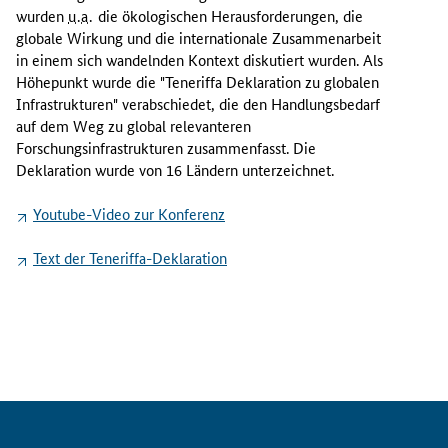
.
wurden
u.a.
die ökologischen Herausforderungen, die
globale Wirkung und die internationale Zusammenarbeit
b
in einem sich wandelnden Kontext diskutiert wurden. Als
i
Höhepunkt wurde die "Teneriffa Deklaration zu globalen
s
Infrastrukturen" verabschiedet, die den Handlungsbedarf
z
auf dem Weg zu global relevanteren
u
Forschungsinfrastrukturen zusammenfasst. Die
m
Deklaration wurde von 16 Ländern unterzeichnet.
2
6
Youtube
-Video zur Konferenz
.
Text der Teneriffa-Deklaration
S
e
p
t
e
m
b
e