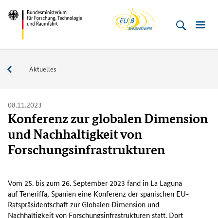
EU-
Direkt
Direkt
Direkt
Direkt
Bundesministerium
Buero
zum
zum
zur
zur
für
Inhalt
Hauptmenu
Suche
Fußleiste
­
(Eingabetaste)
(Eingabetaste)
(Eingabetaste)
(Enter)
Forschung,
Service
Aktuelles
Technologie
und
Raumfahrt
08.11.2023
Konferenz zur globalen Dimension
und Nachhaltigkeit von
Forschungsinfrastrukturen
V
o
Vom 25. bis zum 26. September 2023 fand in
La Laguna
m
auf Teneriffa, Spanien eine Konferenz der spanischen EU-
2
Ratspräsidentschaft zur Globalen Dimension und
5
Nachhaltigkeit von Forschungsinfrastrukturen statt. Dort