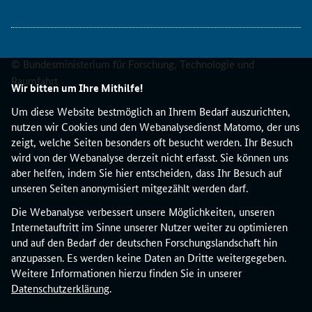
i
t
d
e
r
© Bundesministerium für Forschung, Technologie und
A
Raumfahrt
Wir bitten um Ihre Mithilfe!
n
t
Um diese Website bestmöglich an Ihrem Bedarf auszurichten,
r
nutzen wir Cookies und den Webanalysedienst Matomo, der uns
a
zeigt, welche Seiten besonders oft besucht werden. Ihr Besuch
g
wird von der Webanalyse derzeit nicht erfasst. Sie können uns
s
aber helfen, indem Sie hier entscheiden, dass Ihr Besuch auf
t
unseren Seiten anonymisiert mitgezählt werden darf.
e
Die Webanalyse verbessert unsere Möglichkeiten, unseren
l
Internetauftritt im Sinne unserer Nutzer weiter zu optimieren
l
und auf den Bedarf der deutschen Forschungslandschaft hin
u
anzupassen. Es werden keine Daten an Dritte weitergegeben.
n
Weitere Informationen hierzu finden Sie in unserer
g
Datenschutzerklärung
.
i
n