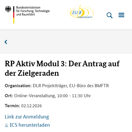
EU-
Direkt
Direkt
Direkt
Direkt
Direkt
Bundesministerium
Buero
zum
zum
zur
zur
zur
für
Inhalt
Hauptmenu
Suche
Seitenleiste
Fußleiste
­
(Eingabetaste)
(Eingabetaste)
(Eingabetaste)
(Enter)
(Enter)
Forschung,
Veranstaltungskalender
Technologie
und
Raumfahrt
RP Aktiv Modul 3: Der Antrag auf
der Zielgeraden
Organisation:
DLR Projektträger, EU-Büro des BMFTR
Ort:
Online-Veranstaltung, 10:00 - 11:30 Uhr
Termin:
02.12.2026
Link zur Anmeldung
ICS herunterladen