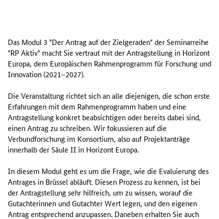
D
a
Das Modul 3 "Der Antrag auf der Zielgeraden" der Seminarreihe
s
"RP Aktiv" macht Sie vertraut mit der Antragstellung in Horizont
M
Europa, dem Europäischen Rahmenprogramm für Forschung und
o
Innovation (2021–2027).
d
u
Die Veranstaltung richtet sich an alle diejenigen, die schon erste
l
Erfahrungen mit dem Rahmenprogramm haben und eine
1
Antragstellung konkret beabsichtigen oder bereits dabei sind,
"
einen Antrag zu schreiben. Wir fokussieren auf die
S
Verbundforschung im Konsortium, also auf Projektanträge
m
innerhalb der Säule II in Horizont Europa.
a
r
In diesem Modul geht es um die Frage, wie die Evaluierung des
t
Antrages in Brüssel abläuft. Diesen Prozess zu kennen, ist bei
e
der Antragstellung sehr hilfreich, um zu wissen, worauf die
r
Gutachterinnen und Gutachter Wert legen, und den eigenen
S
Antrag entsprechend anzupassen. Daneben erhalten Sie auch