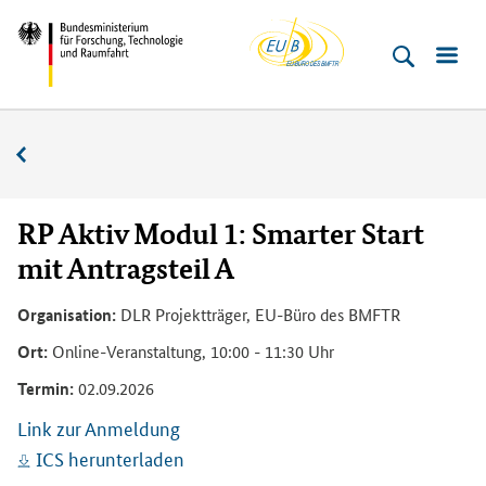
EU-
Direkt
Direkt
Direkt
Direkt
Direkt
Bundesministerium
Buero
zum
zum
zur
zur
zur
für
Inhalt
Hauptmenu
Suche
Seitenleiste
Fußleiste
­
(Eingabetaste)
(Eingabetaste)
(Eingabetaste)
(Enter)
(Enter)
Forschung,
Veranstaltungskalender
Technologie
und
Raumfahrt
RP Aktiv Modul 1: Smarter Start
mit Antragsteil A
Organisation:
DLR Projektträger, EU-Büro des BMFTR
Ort:
Online-Veranstaltung, 10:00 - 11:30 Uhr
Termin:
02.09.2026
Link zur Anmeldung
ICS herunterladen