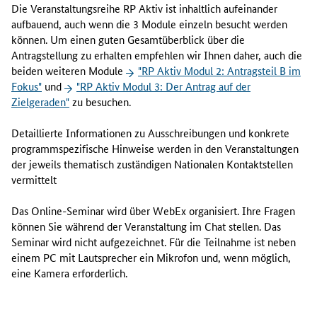
t
Die Veranstaltungsreihe RP Aktiv ist inhaltlich aufeinander
a
aufbauend, auch wenn die 3 Module einzeln besucht werden
r
können. Um einen guten Gesamtüberblick über die
t
Antragstellung zu erhalten empfehlen wir Ihnen daher, auch die
m
beiden weiteren Module
"RP Aktiv Modul 2: Antragsteil B im
i
Fokus"
und
"RP Aktiv Modul 3: Der Antrag auf der
t
Zielgeraden"
zu besuchen.
A
n
Detaillierte Informationen zu Ausschreibungen und konkrete
t
programmspezifische Hinweise werden in den Veranstaltungen
r
der jeweils thematisch zuständigen Nationalen Kontaktstellen
a
vermittelt
g
s
Das Online-Seminar wird über WebEx organisiert. Ihre Fragen
t
können Sie während der Veranstaltung im Chat stellen. Das
e
Seminar wird nicht aufgezeichnet. Für die Teilnahme ist neben
i
einem PC mit Lautsprecher ein Mikrofon und, wenn möglich,
l
eine Kamera erforderlich.
A
"
d