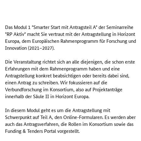
D
a
Das Modul 1 "Smarter Start mit Antragsteil A" der Seminarreihe
s
"RP Aktiv" macht Sie vertraut mit der Antragstellung in Horizont
M
Europa, dem Europäischen Rahmenprogramm für Forschung und
o
Innovation (2021–2027).
d
u
Die Veranstaltung richtet sich an alle diejenigen, die schon erste
l
Erfahrungen mit dem Rahmenprogramm haben und eine
1
Antragstellung konkret beabsichtigen oder bereits dabei sind,
"
einen Antrag zu schreiben. Wir fokussieren auf die
S
Verbundforschung im Konsortium, also auf Projektanträge
m
innerhalb der Säule II in Horizont Europa.
a
r
In diesem Modul geht es um die Antragstellung mit
t
Schwerpunkt auf Teil A, den Online-Formularen. Es werden aber
e
auch das Antragsverfahren, die Rollen im Konsortium sowie das
r
Funding & Tenders Portal
vorgestellt.
S