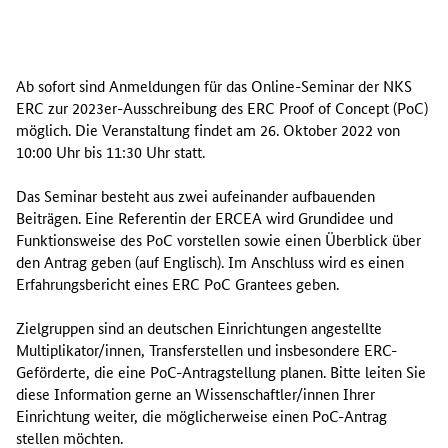
A
b
Ab sofort sind Anmeldungen für das Online-Seminar der NKS
s
ERC zur 2023er-Ausschreibung des ERC
Proof of Concept
(PoC)
o
möglich. Die Veranstaltung findet am 26. Oktober 2022 von
f
10:00 Uhr bis 11:30 Uhr statt.
o
r
Das Seminar besteht aus zwei aufeinander aufbauenden
t
Beiträgen. Eine Referentin der ERCEA wird Grundidee und
s
Funktionsweise des PoC vorstellen sowie einen Überblick über
i
den Antrag geben (auf Englisch). Im Anschluss wird es einen
n
Erfahrungsbericht eines ERC PoC Grantees geben.
d
A
Zielgruppen sind an deutschen Einrichtungen angestellte
n
Multiplikator/innen, Transferstellen und insbesondere ERC-
m
Geförderte, die eine PoC-Antragstellung planen. Bitte leiten Sie
e
diese Information gerne an Wissenschaftler/innen Ihrer
l
Einrichtung weiter, die möglicherweise einen PoC-Antrag
d
stellen möchten.