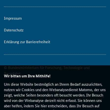
e
r
-
Impressum
A
u
s
Datenschutz
s
c
Erklärung zur Barrierefreiheit
h
r
e
i
© Bundesministerium für Forschung, Technologie und
b
u
Raumfahrt
Wir bitten um Ihre Mithilfe!
n
g
Um diese Website bestmöglich an Ihrem Bedarf auszurichten,
d
nutzen wir Cookies und den Webanalysedienst Matomo, der uns
e
zeigt, welche Seiten besonders oft besucht werden. Ihr Besuch
s
wird von der Webanalyse derzeit nicht erfasst. Sie können uns
E
aber helfen, indem Sie hier entscheiden, dass Ihr Besuch auf