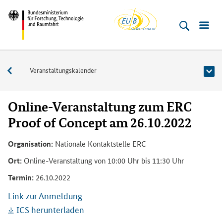
EU-
Direkt
Direkt
Direkt
Direkt
Direkt
Bundesministerium
Buero
zum
zum
zur
zur
zur
für
Inhalt
Hauptmenu
Suche
Seitenleiste
Fußleiste
­
(Eingabetaste)
(Eingabetaste)
(Eingabetaste)
(Enter)
(Enter)
Forschung,
Veranstaltungen
Veranstaltungskalender
Technologie
und
Raumfahrt
Online-Veranstaltung zum ERC
Proof of Concept am 26.10.2022
Organisation:
Nationale Kontaktstelle ERC
Ort:
Online-Veranstaltung von 10:00 Uhr bis 11:30 Uhr
Termin:
26.10.2022
Link zur Anmeldung
ICS herunterladen