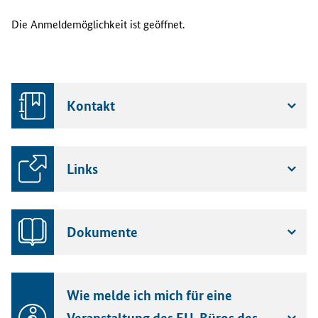
u
n
Die Anmeldemöglichkeit ist geöffnet.
g
e
n
f
ü
Kontakt
r
d
a
s
Links
O
n
l
i
Dokumente
n
e
-
S
Wie melde ich mich für eine
e
m
Veranstaltung des EU-Büros des