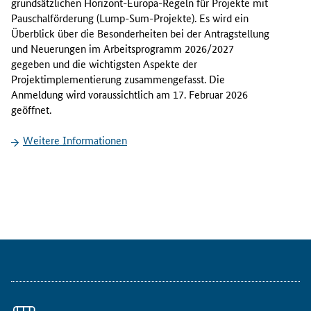
grundsätzlichen Horizont-Europa-Regeln für Projekte mit
a
Pauschalförderung (
Lump-Sum
-Projekte). Es wird ein
t
Überblick über die Besonderheiten bei der Antragstellung
i
und Neuerungen im Arbeitsprogramm 2026/2027
o
gegeben und die wichtigsten Aspekte der
n
Projektimplementierung zusammengefasst. Die
a
Anmeldung wird voraussichtlich am 17. Februar 2026
l
geöffnet.
e
K
Weitere Informationen
o
n
t
a
k
t
s
t
e
l
l