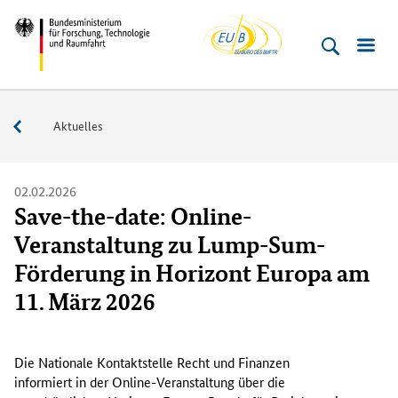
EU-
Direkt
Direkt
Direkt
Direkt
Bundesministerium
Buero
zum
zum
zur
zur
für
Inhalt
Hauptmenu
Suche
Fußleiste
­
(Eingabetaste)
(Eingabetaste)
(Eingabetaste)
(Enter)
Forschung,
Service
Aktuelles
Technologie
und
Raumfahrt
02.02.2026
Save-the-date: Online-
Veranstaltung zu Lump-Sum-
Förderung in Horizont Europa am
11. März 2026
D
i
Die Nationale Kontaktstelle Recht und Finanzen
e
informiert in der Online-Veranstaltung über die
N