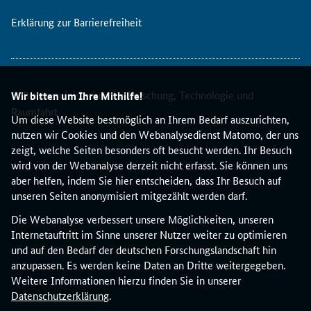
r
g
Erklärung zur Barrierefreiheit
e
b
n
i
© Bundesministerium für Forschung, Technologie und
s
Wir bitten um Ihre Mithilfe!
s
Raumfahrt
Um diese Website bestmöglich an Ihrem Bedarf auszurichten,
e
nutzen wir Cookies und den Webanalysedienst Matomo, der uns
d
zeigt, welche Seiten besonders oft besucht werden. Ihr Besuch
e
wird von der Webanalyse derzeit nicht erfasst. Sie können uns
s
aber helfen, indem Sie hier entscheiden, dass Ihr Besuch auf
z
unseren Seiten anonymisiert mitgezählt werden darf.
w
e
Die Webanalyse verbessert unsere Möglichkeiten, unseren
i
Internetauftritt im Sinne unserer Nutzer weiter zu optimieren
t
und auf den Bedarf der deutschen Forschungslandschaft hin
e
anzupassen. Es werden keine Daten an Dritte weitergegeben.
n
Weitere Informationen hierzu finden Sie in unserer
S
Datenschutzerklärung
.
t