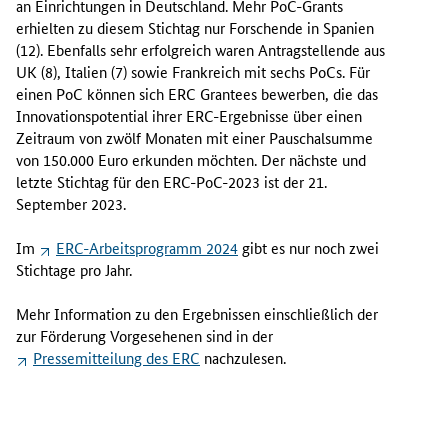
an Einrichtungen in Deutschland. Mehr PoC-Grants
f
erhielten zu diesem Stichtag nur Forschende in Spanien
-
(12). Ebenfalls sehr erfolgreich waren Antragstellende aus
o
UK (8), Italien (7) sowie Frankreich mit sechs PoCs. Für
f
einen PoC können sich ERC Grantees bewerben, die das
-
Innovationspotential ihrer ERC-Ergebnisse über einen
C
Zeitraum von zwölf Monaten mit einer Pauschalsumme
o
von 150.000 Euro erkunden möchten. Der nächste und
n
letzte Stichtag für den ERC-PoC-2023 ist der 21.
c
September 2023.
e
p
Im
ERC-Arbeitsprogramm 2024
gibt es nur noch zwei
t
Stichtage pro Jahr.
-
A
Mehr Information zu den Ergebnissen einschließlich der
u
zur Förderung Vorgesehenen sind in der
s
Pressemitteilung des ERC
nachzulesen.
s
c
h
r