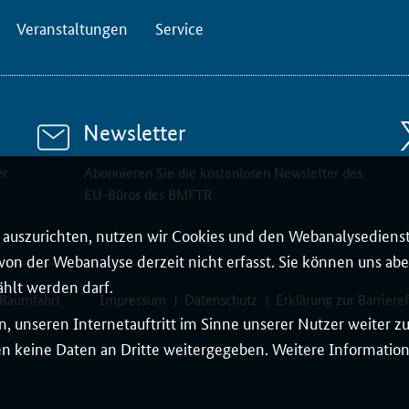
Veranstaltungen
Service
Newsletter
er
Abonnieren Sie die kostenlosen Newsletter des
EU-Büros des BMFTR
auszurichten, nutzen wir Cookies und den Webanalysedienst
on der Webanalyse derzeit nicht erfasst. Sie können uns aber
ählt werden darf.
 Raumfahrt
Impressum
Datenschutz
Erklärung zur Barrieref
, unseren Internetauftritt im Sinne unserer Nutzer weiter 
 keine Daten an Dritte weitergegeben. Weitere Informatione