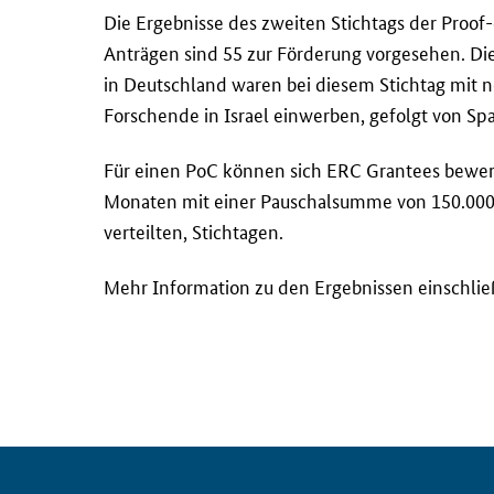
D
Die Ergebnisse des zweiten Stichtags der Proo
i
Anträgen sind 55 zur Förderung vorgesehen. Die
e
in Deutschland waren bei diesem Stichtag mit 
E
Forschende in Israel einwerben, gefolgt von Sp
r
g
Für einen PoC können sich ERC
Grantees
bewerb
e
Monaten mit einer Pauschalsumme von 150.000 E
b
verteilten, Stichtagen.
n
i
Mehr Information zu den Ergebnissen einschlie
s
s
e
d
e
s
z