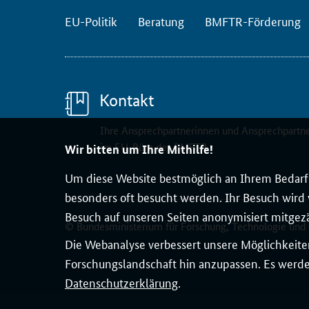
w
e
EU-Politik
Beratung
BMFTR-Förderung
i
t
e
n
Kontakt
S
t
Ihre Ansprechpartnerinnen und Ansprechpartn
i
im EU-Büro des BMFTR
Wir bitten um Ihre Mithilfe!
c
Um diese Website bestmöglich an Ihrem Bedarf 
h
besonders oft besucht werden. Ihr Besuch wird v
t
a
Besuch auf unseren Seiten anonymisiert mitgez
© Bundesministerium für Forschung, Technologie und
g
Die Webanalyse verbessert unsere Möglichkeiten
s
Forschungslandschaft hin anzupassen. Es werden
d
Datenschutzerklärung
.
e
r