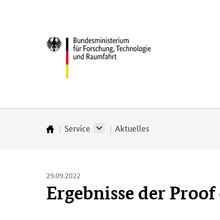
Direkt
Direkt
Direkt
Direkt
zum
zum
zur
zur
Inhalt
Hauptmenu
Suche
Fußleiste
Bundesministerium
(Eingabetaste)
(Eingabetaste)
(Eingabetaste)
(Enter)
für
­
Forschung,
Technologie
und
Raumfahrt
Service
Aktuelles
Startseite
29.09.2022
Ergebnisse der Proof