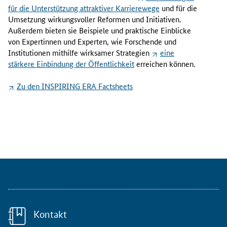
k
für die Unterstützung attraktiver Karrierewege
und für die
t
Umsetzung wirkungsvoller Reformen und Initiativen.
i
Außerdem bieten sie Beispiele und praktische Einblicke
v
von Expertinnen und Experten, wie Forschende und
i
Institutionen mithilfe wirksamer Strategien
eine
t
stärkere Einbindung der Öffentlichkeit
erreichen können.
ä
t
Zu den
INSPIRING ERA Factsheets
v
o
n
F
o
r
s
c
h
e
r
Kontakt
k