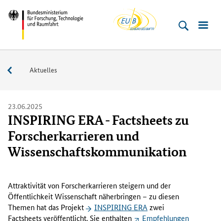
EU-
Direkt
Direkt
Direkt
Direkt
Bundesministerium
Buero
zum
zum
zur
zur
für
Inhalt
Hauptmenu
Suche
Fußleiste
­
(Eingabetaste)
(Eingabetaste)
(Eingabetaste)
(Enter)
Forschung,
Service
Aktuelles
Technologie
und
Raumfahrt
23.06.2025
INSPIRING ERA - Factsheets zu
Forscherkarrieren und
Wissenschaftskommunikation
A
t
Attraktivität von Forscherkarrieren steigern und der
t
Öffentlichkeit Wissenschaft näherbringen – zu diesen
r
Themen hat das Projekt
INSPIRING ERA
zwei
a
Factsheets
veröffentlicht. Sie enthalten
Empfehlungen