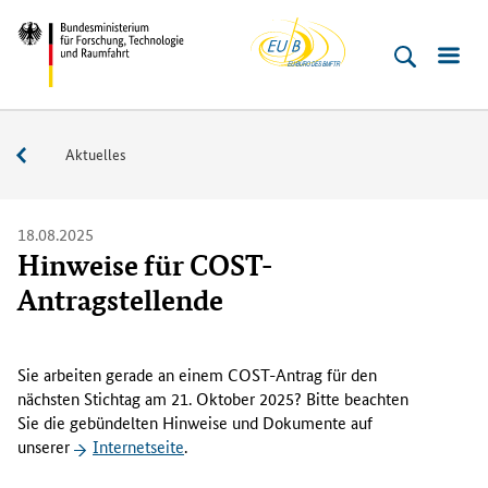
EU-
Direkt
Direkt
Direkt
Direkt
Bundesministerium
Buero
zum
zum
zur
zur
für
Inhalt
Hauptmenu
Suche
Fußleiste
­
(Eingabetaste)
(Eingabetaste)
(Eingabetaste)
(Enter)
Forschung,
Service
Aktuelles
Technologie
und
Raumfahrt
18.08.2025
Hinweise für COST-
Antragstellende
D
i
Sie arbeiten gerade an einem COST-Antrag für den
e
nächsten Stichtag am 21. Oktober 2025? Bitte beachten
d
Sie die gebündelten Hinweise und Dokumente auf
e
unserer
Internetseite
.
u
t