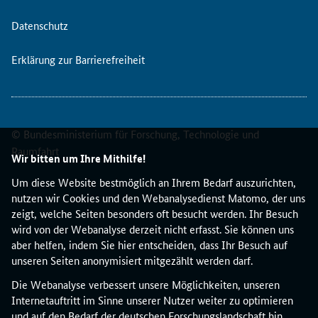
l
l
Datenschutz
e
f
Erklärung zur Barrierefreiheit
ü
r
C
O
© Bundesministerium für Forschung, Technologie und
S
T
Raumfahrt
Wir bitten um Ihre Mithilfe!
h
a
Um diese Website bestmöglich an Ihrem Bedarf auszurichten,
t
nutzen wir Cookies und den Webanalysedienst Matomo, der uns
H
zeigt, welche Seiten besonders oft besucht werden. Ihr Besuch
i
wird von der Webanalyse derzeit nicht erfasst. Sie können uns
n
aber helfen, indem Sie hier entscheiden, dass Ihr Besuch auf
w
unseren Seiten anonymisiert mitgezählt werden darf.
e
Die Webanalyse verbessert unsere Möglichkeiten, unseren
i
Internetauftritt im Sinne unserer Nutzer weiter zu optimieren
s
und auf den Bedarf der deutschen Forschungslandschaft hin