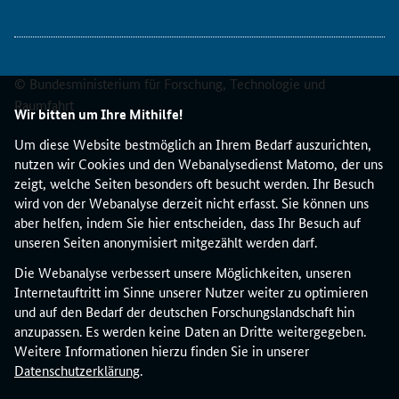
e
A
b
r
e
© Bundesministerium für Forschung, Technologie und
c
Raumfahrt
Wir bitten um Ihre Mithilfe!
h
n
Um diese Website bestmöglich an Ihrem Bedarf auszurichten,
u
nutzen wir Cookies und den Webanalysedienst Matomo, der uns
n
zeigt, welche Seiten besonders oft besucht werden. Ihr Besuch
g
wird von der Webanalyse derzeit nicht erfasst. Sie können uns
v
aber helfen, indem Sie hier entscheiden, dass Ihr Besuch auf
o
unseren Seiten anonymisiert mitgezählt werden darf.
n
Die Webanalyse verbessert unsere Möglichkeiten, unseren
K
Internetauftritt im Sinne unserer Nutzer weiter zu optimieren
o
und auf den Bedarf der deutschen Forschungslandschaft hin
s
anzupassen. Es werden keine Daten an Dritte weitergegeben.
t
Weitere Informationen hierzu finden Sie in unserer
e
Datenschutzerklärung
.
n
i