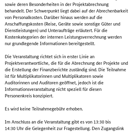
t
sowie deren Besonderheiten in der Projektabrechnung
u
behandelt. Der Schwerpunkt liegt dabei auf der Abrechenbarkeit
n
von Personalkosten. Darüber hinaus werden auf die
g
Anschaffungskosten (Reise, Geräte sowie sonstige Güter und
i
Dienstleistungen) und Unteraufträge erläutert. Für die
n
Kostenkategorien der internen Leistungsverrechnung werden
f
nur grundlegende Informationen bereitgestellt.
o
r
Die Veranstaltung richtet sich in erster Linie an
m
Projektverantwortliche, die für die Abrechnung der Projekte und
i
die Erstellung der Finanzberichte zuständig sind. Die Teilnahme
e
ist für Multiplikatorinnen und Multiplikatoren sowie
r
Auditorinnen und Auditoren geöffnet, jedoch ist die
t
Informationsveranstaltung nicht speziell für diesen
d
Personenkreis konzipiert.
i
e
Es wird keine Teilnahmegebühr erhoben.
N
a
Im Anschluss an die Veranstaltung gibt es von 13:30 bis
t
14:30 Uhr die Gelegenheit zur Fragestellung. Den Zugangs
link
i