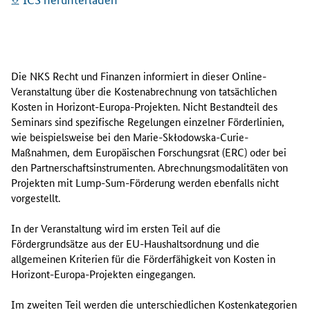
I
n
Die NKS Recht und Finanzen informiert in dieser
Online
-
d
Veranstaltung über die Kostenabrechnung von tatsächlichen
i
Kosten in Horizont-Europa-Projekten. Nicht Bestandteil des
e
Seminars sind spezifische Regelungen einzelner Förderlinien,
s
wie beispielsweise bei den Marie-
Skłodowska
-
Curie
-
e
Maßnahmen, dem Europäischen Forschungsrat (ERC) oder bei
r
den Partnerschaftsinstrumenten. Abrechnungsmodalitäten von
V
Projekten mit
Lump-Sum
-Förderung werden ebenfalls nicht
e
vorgestellt.
r
a
In der Veranstaltung wird im ersten Teil auf die
n
Fördergrundsätze aus der EU-Haushaltsordnung und die
s
allgemeinen Kriterien für die Förderfähigkeit von Kosten in
t
Horizont-Europa-Projekten eingegangen.
a
l
Im zweiten Teil werden die unterschiedlichen Kostenkategorien