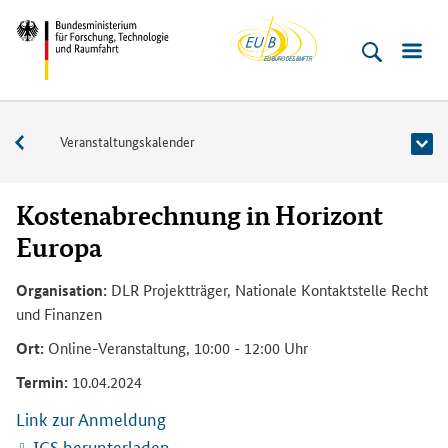
EU-
Direkt
Direkt
Direkt
Direkt
Direkt
Bundesministerium
Buero
zum
zum
zur
zur
zur
für
Inhalt
Hauptmenu
Suche
Seitenleiste
Fußleiste
­
(Eingabetaste)
(Eingabetaste)
(Eingabetaste)
(Enter)
(Enter)
Forschung,
Veranstaltungen
Veranstaltungskalender
Technologie
und
Raumfahrt
Kostenabrechnung in Horizont
Europa
Organisation:
DLR Projektträger, Nationale Kontaktstelle Recht
und Finanzen
Ort:
Online-Veranstaltung, 10:00 - 12:00 Uhr
Termin:
10.04.2024
Link zur Anmeldung
ICS herunterladen