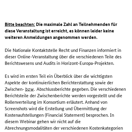
I
n
Bitte beachten:
Die maximale Zahl an Teilnehmenden für
d
diese Veranstaltung ist erreicht, es können leider keine
i
weiteren Anmeldungen angenommen werden.
e
s
Die Nationale Kontaktstelle Recht und Finanzen informiert in
e
dieser Online-Veranstaltung über die verschiedenen Teile des
r
Berichtswesens und Audits in Horizont-Europa-Projekten.
V
e
Es wird im ersten Teil ein Überblick über die wichtigsten
r
Aspekte der kontinuierlichen Berichterstattung sowie der
a
Zwischen-
bzw.
Abschlussberichte gegeben. Die verschiedenen
n
Berichtsteile der Zwischenberichte werden vorgestellt und die
s
Rollenverteilung im Konsortium erläutert. Anhand von
t
Screenshots
wird die Erstellung und Übermittlung der
a
Kostenaufstellungen (
Financial Statement)
besprochen. In
l
diesem Webinar gehen wir nicht auf die
t
Abrechnungsmodalitäten der verschiedenen Kostenkategorien