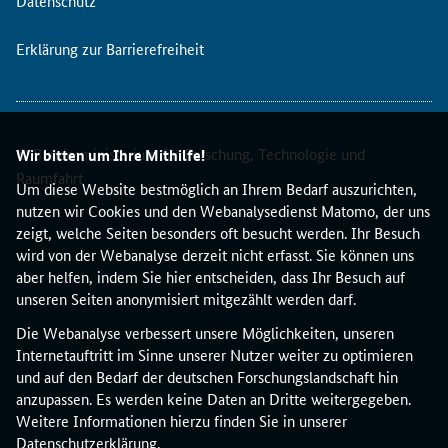
Datenschutz
e
r
Erklärung zur Barrierefreiheit
s
c
h
i
e
© Bundesministerium für Forschung, Technologie und
Wir bitten um Ihre Mithilfe!
d
Raumfahrt
Um diese Website bestmöglich an Ihrem Bedarf auszurichten,
e
nutzen wir Cookies und den Webanalysedienst Matomo, der uns
n
zeigt, welche Seiten besonders oft besucht werden. Ihr Besuch
e
wird von der Webanalyse derzeit nicht erfasst. Sie können uns
n
aber helfen, indem Sie hier entscheiden, dass Ihr Besuch auf
B
unseren Seiten anonymisiert mitgezählt werden darf.
e
s
Die Webanalyse verbessert unsere Möglichkeiten, unseren
t
Internetauftritt im Sinne unserer Nutzer weiter zu optimieren
a
und auf den Bedarf der deutschen Forschungslandschaft hin
n
anzupassen. Es werden keine Daten an Dritte weitergegeben.
d
Weitere Informationen hierzu finden Sie in unserer
t
Datenschutzerklärung
.