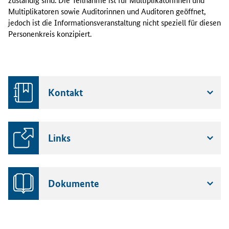
n
Multiplikatoren sowie Auditorinnen und Auditoren geöffnet,
a
jedoch ist die Informationsveranstaltung nicht speziell für diesen
l
Personenkreis konzipiert.
e
K
o
n
t
Kontakt
a
k
t
s
Links
t
e
l
l
Dokumente
e
R
e
c