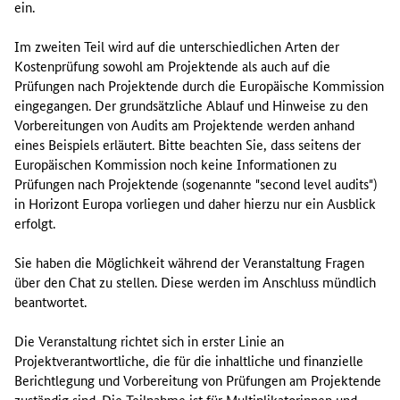
u
ein.
n
g
Im zweiten Teil wird auf die unterschiedlichen Arten der
i
Kostenprüfung sowohl am Projektende als auch auf die
n
Prüfungen nach Projektende durch die Europäische Kommission
f
eingegangen. Der grundsätzliche Ablauf und Hinweise zu den
o
Vorbereitungen von Audits am Projektende werden anhand
r
eines Beispiels erläutert. Bitte beachten Sie, dass seitens der
m
Europäischen Kommission noch keine Informationen zu
i
Prüfungen nach Projektende (sogenannte "
second level audits
")
e
in Horizont Europa vorliegen und daher hierzu nur ein Ausblick
r
erfolgt.
t
d
Sie haben die Möglichkeit während der Veranstaltung Fragen
i
über den
Chat
zu stellen. Diese werden im Anschluss mündlich
e
beantwortet.
N
a
Die Veranstaltung richtet sich in erster Linie an
t
Projektverantwortliche, die für die inhaltliche und finanzielle
i
Berichtlegung und Vorbereitung von Prüfungen am Projektende
o
zuständig sind. Die Teilnahme ist für Multiplikatorinnen und