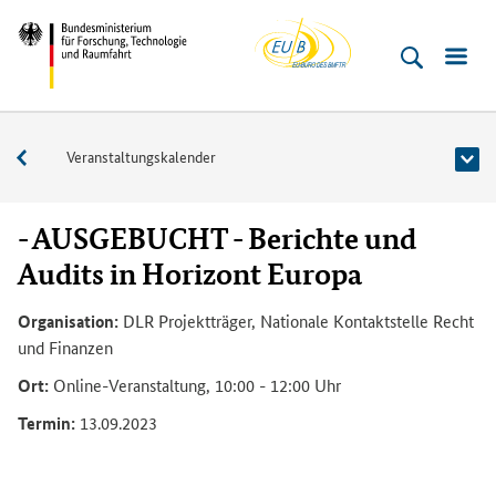
EU-
Direkt
Direkt
Direkt
Direkt
Direkt
Bundesministerium
Buero
zum
zum
zur
zur
zur
für
Inhalt
Hauptmenu
Suche
Seitenleiste
Fußleiste
­
(Eingabetaste)
(Eingabetaste)
(Eingabetaste)
(Enter)
(Enter)
Forschung,
Veranstaltungen
Veranstaltungskalender
Technologie
und
Raumfahrt
- AUSGEBUCHT - Berichte und
Audits in Horizont Europa
Organisation:
DLR Projektträger, Nationale Kontaktstelle Recht
und Finanzen
Ort:
Online-Veranstaltung, 10:00 - 12:00 Uhr
Termin:
13.09.2023