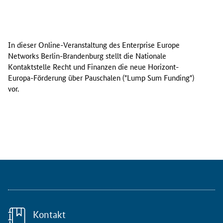
I
n
In dieser
Online
-Veranstaltung des
Enterprise Europe
d
Networks
Berlin-Brandenburg stellt die Nationale
i
Kontaktstelle Recht und Finanzen die neue Horizont-
e
Europa-Förderung über Pauschalen ("
Lump Sum Funding
")
s
vor.
e
r
O
n
l
i
n
e
-
V
e
Kontakt
r