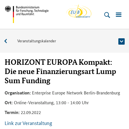
EU-
Direkt
Direkt
Direkt
Direkt
Bundesministerium
Buero
zum
zum
zur
zur
für
Inhalt
Hauptmenu
Suche
Fußleiste
­
(Eingabetaste)
(Eingabetaste)
(Eingabetaste)
(Enter)
Forschung,
Veranstaltungen
Veranstaltungskalender
Technologie
und
Raumfahrt
HORIZONT EUROPA Kompakt:
Die neue Finanzierungsart Lump
Sum Funding
Organisation:
Enterprise Europe Network Berlin-Brandenburg
Ort:
Online-Veranstaltung, 13:00 - 14:00 Uhr
Termin:
22.09.2022
Link zur Veranstaltung