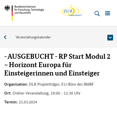
EU-
Direkt
Direkt
Direkt
Direkt
Direkt
Bundesministerium
Buero
zum
zum
zur
zur
zur
für
Inhalt
Hauptmenu
Suche
Seitenleiste
Fußleiste
­
(Eingabetaste)
(Eingabetaste)
(Eingabetaste)
(Enter)
(Enter)
Forschung,
Veranstaltungen
Veranstaltungskalender
Technologie
und
Raumfahrt
- AUSGEBUCHT - RP Start Modul 2
– Horizont Europa für
Einsteigerinnen und Einsteiger
Organisation:
DLR Projektträger, EU-Büro des BMBF
Ort:
Online-Veranstaltung, 10:00 - 11:30 Uhr
Termin:
21.03.2024