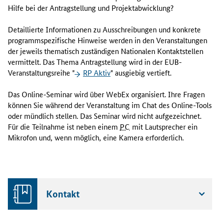
d
Hilfe bei der Antragstellung und Projektabwicklung?
e
r
Detaillierte Informationen zu Ausschreibungen und konkrete
S
programmspezifische Hinweise werden in den Veranstaltungen
e
der jeweils thematisch zuständigen Nationalen Kontaktstellen
m
vermittelt. Das Thema Antragstellung wird in der EUB-
i
Veranstaltungsreihe "
RP Aktiv
" ausgiebig vertieft.
n
a
Das
Online
-Seminar wird über
WebEx
organisiert. Ihre Fragen
r
können Sie während der Veranstaltung im
Chat
des
Online-Tools
r
oder mündlich stellen. Das Seminar wird nicht aufgezeichnet.
e
Für die Teilnahme ist neben einem
PC
mit Lautsprecher ein
i
Mikrofon und, wenn möglich, eine Kamera erforderlich.
h
e
"
R
P
Kontakt
S
t