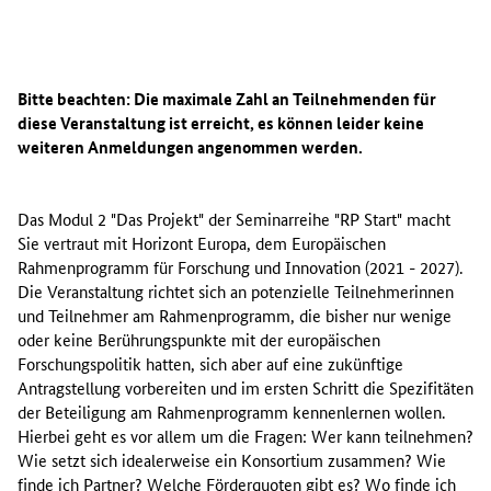
M
o
Bitte beachten: Die maximale Zahl an Teilnehmenden für
d
diese Veranstaltung ist erreicht, es können leider keine
u
weiteren Anmeldungen angenommen werden.
l
2
"
Das Modul 2 "Das Projekt" der Seminarreihe "RP Start" macht
D
Sie vertraut mit Horizont Europa, dem Europäischen
a
Rahmenprogramm für Forschung und Innovation (2021 - 2027).
s
Die Veranstaltung richtet sich an potenzielle Teilnehmerinnen
P
und Teilnehmer am Rahmenprogramm, die bisher nur wenige
r
oder keine Berührungspunkte mit der europäischen
o
Forschungspolitik hatten, sich aber auf eine zukünftige
j
Antragstellung vorbereiten und im ersten Schritt die Spezifitäten
e
der Beteiligung am Rahmenprogramm kennenlernen wollen.
k
Hierbei geht es vor allem um die Fragen: Wer kann teilnehmen?
t
Wie setzt sich idealerweise ein Konsortium zusammen? Wie
"
finde ich Partner? Welche Förderquoten gibt es? Wo finde ich