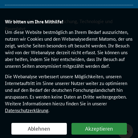
a
r
t
© Bundesministerium für Forschung, Technologie und
e
Wir bitten um Ihre Mithilfe!
v
Raumfahrt
Um diese Website bestmöglich an Ihrem Bedarf auszurichten,
e
nutzen wir Cookies und den Webanalysedienst Matomo, der uns
r
zeigt, welche Seiten besonders oft besucht werden. Ihr Besuch
ö
wird von der Webanalyse derzeit nicht erfasst. Sie können uns
f
aber helfen, indem Sie hier entscheiden, dass Ihr Besuch auf
f
unseren Seiten anonymisiert mitgezählt werden darf.
e
n
Die Webanalyse verbessert unsere Möglichkeiten, unseren
t
Internetauftritt im Sinne unserer Nutzer weiter zu optimieren
l
und auf den Bedarf der deutschen Forschungslandschaft hin
i
anzupassen. Es werden keine Daten an Dritte weitergegeben.
c
Weitere Informationen hierzu finden Sie in unserer
h
Datenschutzerklärung
.
t
,
Ablehnen
Akzeptieren
i
n