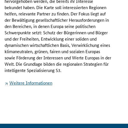
hervorgehoben werden, die bereits ihr Interesse
u
bekundet haben. Die Karte soll interessierten Regionen
r
helfen, relevante Partner zu finden. Der Fokus liegt auf
o
der Bewältigung gesellschaftlicher Herausforderungen in
p
den Bereichen, in denen Europa seine politischen
ä
Schwerpunkte setzt: Schutz der Bürgerinnen und Bürger
i
und der Freiheiten, Entwicklung einer soliden und
s
dynamischen wirtschaftlichen Basis, Verwirklichung eines
c
klimaneutralen, grünen, fairen und sozialen Europas
h
sowie Förderung der Interessen und Werte Europas in der
e
Welt. Die Grundlage bilden die regionalen Strategien für
K
intelligente Spezialisierung S3.
o
m
Weitere Informationen
m
i
s
s
i
o
n