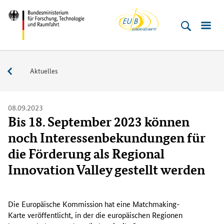
EU-
Direkt
Direkt
Direkt
Direkt
Bundesministerium
Buero
zum
zum
zur
zur
für
Inhalt
Hauptmenu
Suche
Fußleiste
­
(Eingabetaste)
(Eingabetaste)
(Eingabetaste)
(Enter)
Forschung,
Service
Aktuelles
Technologie
und
Raumfahrt
08.09.2023
Bis 18. September 2023 können
noch Interessenbekundungen für
die Förderung als Regional
Innovation Valley gestellt werden
D
i
Die Europäische Kommission hat eine
Matchmaking
-
e
Karte veröffentlicht, in der die europäischen Regionen
E