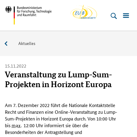
EU-
Direkt
Direkt
Direkt
Direkt
Bundesministerium
Buero
zum
zum
zur
zur
für
Inhalt
Hauptmenu
Suche
Fußleiste
­
(Eingabetaste)
(Eingabetaste)
(Eingabetaste)
(Enter)
Forschung,
Service
Aktuelles
Technologie
und
Raumfahrt
15.11.2022
Veranstaltung zu Lump-Sum-
Projekten in Horizont Europa
I
n
Am 7. Dezember 2022 führt die Nationale Kontaktstelle
d
Recht und Finanzen eine Online-Veranstaltung zu
Lump-
i
Sum
-Projekten in Horizont Europa durch. Von 10:00 Uhr
e
bis
max.
12:00 Uhr informiert sie über die
s
Besonderheiten der Antragstellung und
e