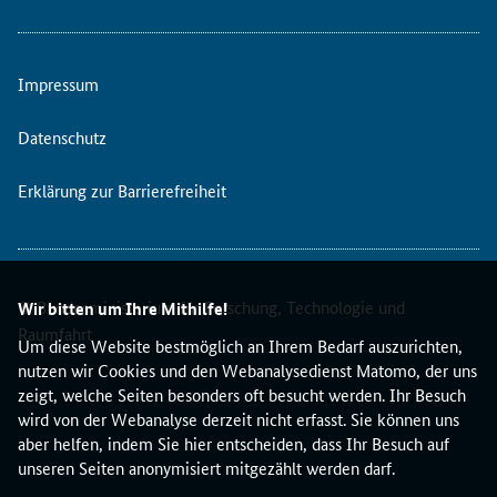
i
e
r
Impressum
t
d
i
Datenschutz
e
N
Erklärung zur Barrierefreiheit
a
t
i
o
© Bundesministerium für Forschung, Technologie und
n
Wir bitten um Ihre Mithilfe!
a
Raumfahrt
Um diese Website bestmöglich an Ihrem Bedarf auszurichten,
l
nutzen wir Cookies und den Webanalysedienst Matomo, der uns
e
zeigt, welche Seiten besonders oft besucht werden. Ihr Besuch
K
wird von der Webanalyse derzeit nicht erfasst. Sie können uns
o
aber helfen, indem Sie hier entscheiden, dass Ihr Besuch auf
n
unseren Seiten anonymisiert mitgezählt werden darf.
t