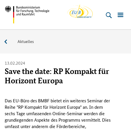
EU-
Direkt
Direkt
Direkt
Direkt
Bundesministerium
Buero
zum
zum
zur
zur
für
Inhalt
Hauptmenu
Suche
Fußleiste
­
(Eingabetaste)
(Eingabetaste)
(Eingabetaste)
(Enter)
Forschung,
Service
Aktuelles
Technologie
und
Raumfahrt
13.02.2024
Save the date: RP Kompakt für
Horizont Europa
D
a
Das EU-Büro des BMBF bietet ein weiteres Seminar der
s
Reihe "RP Kompakt für Horizont Europa" an. In dem
E
sechs Tage umfassenden
Online
-Seminar werden die
U
grundlegenden Aspekte des Programms vermittelt. Dies
-
umfasst unter anderem die Förderbereiche,
B