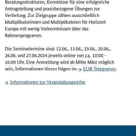
Beratungsstrukturen, Kenntnisse für eine erfolgreiche
ü
Antragstellung und praxisbezogene Übungen zur
r
Vertiefung. Zur Zielgruppe zählen ausschließlich
o
Multiplikatorinnen und Multiplikatoren für Horizont
d
Europa mit wenig Vorkenntnissen über das
e
Rahmenprogramm.
s
B
Die Seminartermine sind: 12.06., 13.06., 19.06., 20.06.,
M
26.06. und 27.06.2024 jeweils
online
von
ca.
10:00 -
B
16:00 Uhr. Eine Anmeldung wird ab Mitte März möglich
F
sein, Informationen hierzu folgen im
EUB-Telegramm
.
b
i
Informationen zur Veranstaltungsreihe
e
t
e
t
e
i
n
w