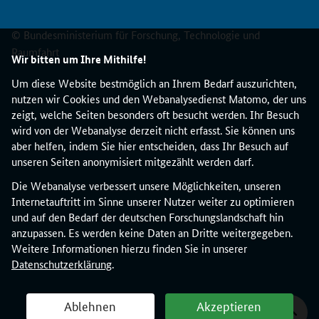
h
e
© Bundesministerium für Forschung, Technologie und
"
R
Raumfahrt
Wir bitten um Ihre Mithilfe!
P
K
Um diese Website bestmöglich an Ihrem Bedarf auszurichten,
o
nutzen wir Cookies und den Webanalysedienst Matomo, der uns
m
zeigt, welche Seiten besonders oft besucht werden. Ihr Besuch
p
wird von der Webanalyse derzeit nicht erfasst. Sie können uns
a
aber helfen, indem Sie hier entscheiden, dass Ihr Besuch auf
k
unseren Seiten anonymisiert mitgezählt werden darf.
t
Die Webanalyse verbessert unsere Möglichkeiten, unseren
f
Internetauftritt im Sinne unserer Nutzer weiter zu optimieren
ü
und auf den Bedarf der deutschen Forschungslandschaft hin
r
anzupassen. Es werden keine Daten an Dritte weitergegeben.
H
Weitere Informationen hierzu finden Sie in unserer
o
Datenschutzerklärung
.
r
i
z
Ablehnen
Akzeptieren
o