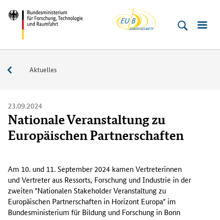
EU-
Direkt
Direkt
Direkt
Direkt
Bundesministerium
Buero
zum
zum
zur
zur
für
Inhalt
Hauptmenu
Suche
Fußleiste
­
(Eingabetaste)
(Eingabetaste)
(Eingabetaste)
(Enter)
Forschung,
Service
Aktuelles
Technologie
und
Raumfahrt
23.09.2024
Nationale Veranstaltung zu
Europäischen Partnerschaften
A
m
Am 10. und 11. September 2024 kamen Vertreterinnen
1
und Vertreter aus Ressorts, Forschung und Industrie in der
0
zweiten "Nationalen
Stakeholder
Veranstaltung zu
.
Europäischen Partnerschaften in Horizont Europa" im
Bundesministerium für Bildung und Forschung in Bonn
u