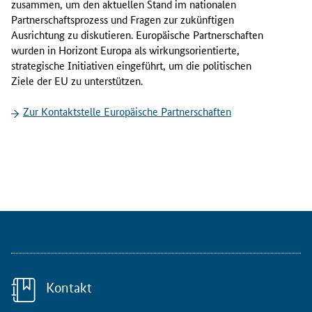
zusammen, um den aktuellen Stand im nationalen
n
Partnerschaftsprozess und Fragen zur zukünftigen
d
Ausrichtung zu diskutieren. Europäische Partnerschaften
1
wurden in Horizont Europa als wirkungsorientierte,
1
strategische Initiativen eingeführt, um die politischen
.
Ziele der EU zu unterstützen.
S
Zur Kontaktstelle Europäische Partnerschaften
e
p
t
e
m
b
e
r
2
0
2
Kontakt
4
k