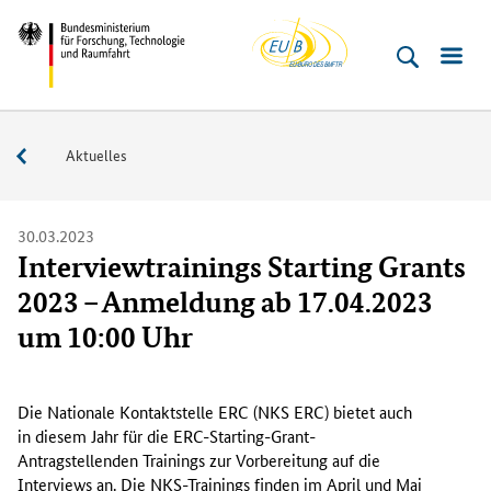
EU-
Direkt
Direkt
Direkt
Direkt
Bundesministerium
Buero
zum
zum
zur
zur
für
Inhalt
Hauptmenu
Suche
Fußleiste
­
(Eingabetaste)
(Eingabetaste)
(Eingabetaste)
(Enter)
Forschung,
Service
Aktuelles
Technologie
und
Raumfahrt
30.03.2023
Interviewtrainings Starting Grants
2023 – Anmeldung ab 17.04.2023
um 10:00 Uhr
D
i
Die Nationale Kontaktstelle ERC (NKS ERC) bietet auch
e
in diesem Jahr für die ERC-
Starting-Grant
-
N
Antragstellenden Trainings zur Vorbereitung auf die
a
Interviews
an. Die NKS-Trainings finden im April und Mai