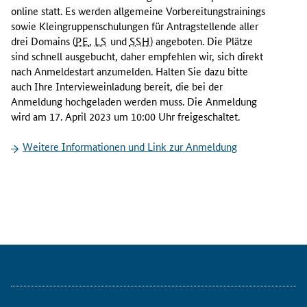
t
online
statt. Es werden allgemeine Vorbereitungstrainings
i
sowie Kleingruppenschulungen für Antragstellende aller
o
drei Domains (
PE
,
LS
und
SSH
) angeboten. Die Plätze
n
sind schnell ausgebucht, daher empfehlen wir, sich direkt
a
nach Anmeldestart anzumelden. Halten Sie dazu bitte
l
auch Ihre
Interview
einladung bereit, die bei der
e
Anmeldung hochgeladen werden muss. Die Anmeldung
K
wird am 17. April 2023 um 10:00 Uhr freigeschaltet.
o
n
Weitere Informationen und Link zur Anmeldung
t
a
k
t
s
t
e
l
l
e