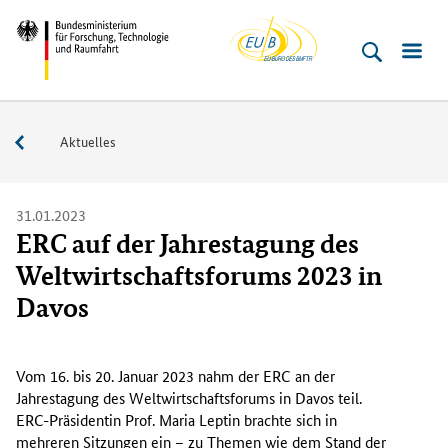
EU-
Direkt
Direkt
Direkt
Direkt
Bundesministerium
Buero
zum
zum
zur
zur
für
Inhalt
Hauptmenu
Suche
Fußleiste
­
(Eingabetaste)
(Eingabetaste)
(Eingabetaste)
(Enter)
Forschung,
Service
Aktuelles
Technologie
und
Raumfahrt
31.01.2023
ERC auf der Jahrestagung des
Weltwirtschaftsforums 2023 in
Davos
V
o
Vom 16. bis 20. Januar 2023 nahm der ERC an der
m
Jahrestagung des Weltwirtschaftsforums in Davos teil.
1
ERC-Präsidentin Prof. Maria Leptin brachte sich in
6
mehreren Sitzungen ein – zu Themen wie dem Stand der