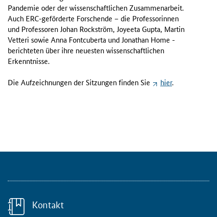
.
Pandemie oder der wissenschaftlichen Zusammenarbeit.
b
Auch ERC-geförderte Forschende – die Professorinnen
i
und Professoren Johan Rockström, Joyeeta Gupta, Martin
s
Vetteri sowie Anna Fontcuberta und Jonathan Home -
2
berichteten über ihre neuesten wissenschaftlichen
0
Erkenntnisse.
.
J
Die Aufzeichnungen der Sitzungen finden Sie
hier
.
a
n
u
a
r
2
0
2
3
n
a
Kontakt
h