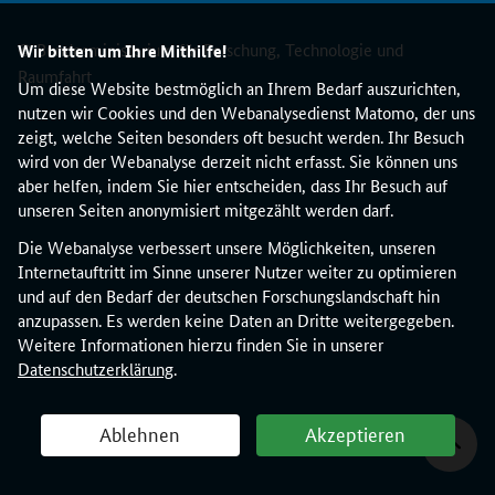
i
n
© Bundesministerium für Forschung, Technologie und
Wir bitten um Ihre Mithilfe!
r
Raumfahrt
e
Um diese Website bestmöglich an Ihrem Bedarf auszurichten,
i
nutzen wir Cookies und den Webanalysedienst Matomo, der uns
c
zeigt, welche Seiten besonders oft besucht werden. Ihr Besuch
h
wird von der Webanalyse derzeit nicht erfasst. Sie können uns
u
aber helfen, indem Sie hier entscheiden, dass Ihr Besuch auf
n
unseren Seiten anonymisiert mitgezählt werden darf.
g
Die Webanalyse verbessert unsere Möglichkeiten, unseren
s
Internetauftritt im Sinne unserer Nutzer weiter zu optimieren
f
und auf den Bedarf der deutschen Forschungslandschaft hin
r
anzupassen. Es werden keine Daten an Dritte weitergegeben.
i
Weitere Informationen hierzu finden Sie in unserer
s
Datenschutzerklärung
.
t
1
2
Ablehnen
Akzeptieren
.
M