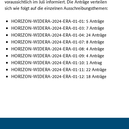
voraussichtlich im Juli informiert. Die Anträge verteilen
u
sich wie folgt auf die einzelnen Ausschreibungsthemen:
s
s
HORIZON-WIDERA
-2024-ERA-01-01: 5 Anträge
c
HORIZON-WIDERA
-2024-ERA-01-03: 7 Anträge
h
HORIZON-WIDERA
-2024-ERA-01-04: 24 Anträge
r
HORIZON-WIDERA
-2024-ERA-01-07: 8 Anträge
e
HORIZON-WIDERA
-2024-ERA-01-08: 4 Anträge
i
HORIZON-WIDERA
-2024-ERA-01-09: 4 Anträge
b
HORIZON-WIDERA
-2024-ERA-01-10: 1 Antrag
u
HORIZON-WIDERA
-2024-ERA-01-11: 22 Anträge
n
g
HORIZON-WIDERA
-2024-ERA-01-12: 18 Anträge
H
O
R
I
Z
O
N
-