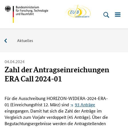
EU-
Direkt
Direkt
Direkt
Direkt
Bundesministerium
Buero
zum
zum
zur
zur
für
Inhalt
Hauptmenu
Suche
Fußleiste
­
(Eingabetaste)
(Eingabetaste)
(Eingabetaste)
(Enter)
Forschung,
Service
Aktuelles
Technologie
und
Raumfahrt
04.04.2024
Zahl der Antragseinreichungen
ERA Call 2024-01
F
ü
Für die Ausschreibung
HORIZON-WIDERA
-2024-ERA-
r
01 (Einreichungsfrist 12. März) sind
93 Anträge
d
eingegangen. Damit hat sich die Zahl der Anträge im
i
Vergleich zum Vorjahr verdoppelt (45 Anträge). Über die
e
Begutachtungsergebnisse werden die Antragstellenden
A