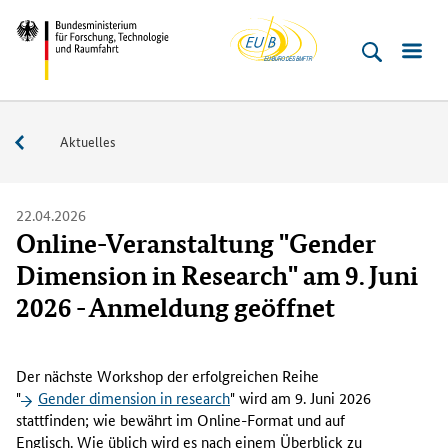
EU-
Direkt
Direkt
Direkt
Direkt
Bundesministerium
Buero
zum
zum
zur
zur
für
Inhalt
Hauptmenu
Suche
Fußleiste
­
(Eingabetaste)
(Eingabetaste)
(Eingabetaste)
(Enter)
Forschung,
Service
Aktuelles
Technologie
und
Raumfahrt
22.04.2026
Online-Veranstaltung "Gender
Dimension in Research" am 9. Juni
2026 - Anmeldung geöffnet
D
e
Der nächste Workshop der erfolgreichen Reihe
r
"
Gender dimension in research
" wird am 9. Juni 2026
n
stattfinden; wie bewährt im Online-Format und auf
ä
Englisch. Wie üblich wird es nach einem Überblick zu