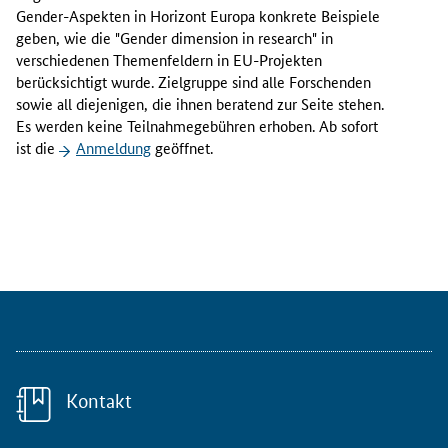
c
Gender
-Aspekten in Horizont Europa konkrete Beispiele
h
geben, wie die "
Gender dimension in research
" in
s
verschiedenen Themenfeldern in EU-Projekten
t
berücksichtigt wurde. Zielgruppe sind alle Forschenden
e
sowie all diejenigen, die ihnen beratend zur Seite stehen.
W
Es werden keine Teilnahmegebühren erhoben. Ab sofort
o
ist die
Anmeldung
geöffnet.
r
k
s
h
o
p
d
e
r
e
r
Kontakt
f
o