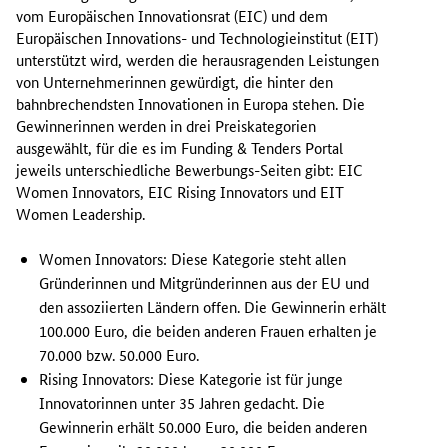
r
vom Europäischen Innovationsrat (EIC) und dem
I
Europäischen Innovations- und Technologieinstitut (EIT)
n
unterstützt wird, werden die herausragenden Leistungen
i
von Unternehmerinnen gewürdigt, die hinter den
t
bahnbrechendsten Innovationen in Europa stehen. Die
i
Gewinnerinnen werden in drei Preiskategorien
a
ausgewählt, für die es im
Funding & Tenders Portal
t
jeweils unterschiedliche Bewerbungs-Seiten gibt:
EIC
i
Women Innovators, EIC Rising Innovators
und
EIT
v
Women Leadership
.
e
w
Women Innovators
: Diese Kategorie steht allen
e
Gründerinnen und Mitgründerinnen aus der EU und
r
den assoziierten Ländern offen. Die Gewinnerin erhält
d
100.000 Euro, die beiden anderen Frauen erhalten je
e
70.000 bzw. 50.000 Euro.
n
Rising Innovators
: Diese Kategorie ist für junge
d
Innovatorinnen unter 35 Jahren gedacht. Die
i
Gewinnerin erhält 50.000 Euro, die beiden anderen
e