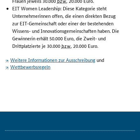
h
Frauen jeweils 30.000
bzw.
20.000 Euro.
e
EIT Women Leadership
: Diese Kategorie steht
r
Unternehmerinnen offen, die einen direkten Bezug
a
zur EIT-Gemeinschaft oder einer der bestehenden
u
Wissens- und Innovationsgemeinschaften haben. Die
s
Gewinnerin erhält 50.000 Euro, die Zweit- und
r
Drittplatzierte je 30.000
bzw.
20.000 Euro.
a
g
Weitere Informationen zur Ausschreibung
und
e
Wettbewerbsregeln
n
d
e
n
L
e
i
s
t
u
n