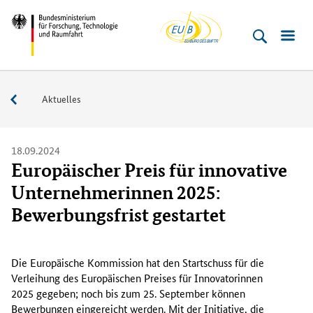
EU-
Direkt
Direkt
Direkt
Direkt
Bundesministerium
Buero
zum
zum
zur
zur
für
Inhalt
Hauptmenu
Suche
Fußleiste
­
(Eingabetaste)
(Eingabetaste)
(Eingabetaste)
(Enter)
Forschung,
Service
Aktuelles
Technologie
und
Raumfahrt
18.09.2024
Europäischer Preis für innovative
Unternehmerinnen 2025:
Bewerbungsfrist gestartet
M
i
Die Europäische Kommission hat den Startschuss für die
t
Verleihung des Europäischen Preises für Innovatorinnen
d
2025 gegeben; noch bis zum 25. September können
e
Bewerbungen eingereicht werden. Mit der Initiative, die