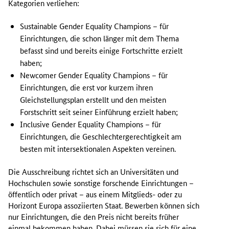
Kategorien verliehen:
s
w
Sustainable Gender Equality Champions
– für
i
Einrichtungen, die schon länger mit dem Thema
r
befasst sind und bereits einige Fortschritte erzielt
d
haben;
i
Newcomer Gender Equality Champions
– für
n
Einrichtungen, die erst vor kurzem ihren
d
Gleichstellungsplan erstellt und den meisten
e
Forstschritt seit seiner Einführung erzielt haben;
n
K
Inclusive Gender Equality Champions
– für
a
Einrichtungen, die Geschlechtergerechtigkeit am
t
besten mit intersektionalen Aspekten vereinen.
e
g
Die Ausschreibung richtet sich an Universitäten und
o
Hochschulen sowie sonstige forschende Einrichtungen –
r
öffentlich oder privat – aus einem Mitglieds- oder zu
i
Horizont Europa assoziierten Staat. Bewerben können sich
e
nur Einrichtungen, die den Preis nicht bereits früher
n
einmal bekommen haben. Dabei müssen sie sich für eine