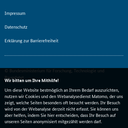
u
a
Impressum
l
i
t
Datenschutz
y
C
Erklärung zur Barrierefreiheit
h
a
m
p
© Bundesministerium für Forschung, Technologie und
i
o
Raumfahrt
Wir bitten um Ihre Mithilfe!
n
s
Um diese Website bestmöglich an Ihrem Bedarf auszurichten,
"
nutzen wir Cookies und den Webanalysedienst Matomo, der uns
,
zeigt, welche Seiten besonders oft besucht werden. Ihr Besuch
"
wird von der Webanalyse derzeit nicht erfasst. Sie können uns
N
aber helfen, indem Sie hier entscheiden, dass Ihr Besuch auf
e
unseren Seiten anonymisiert mitgezählt werden darf.
w