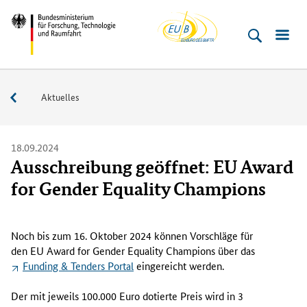
EU-
Direkt
Direkt
Direkt
Direkt
Bundesministerium
Buero
zum
zum
zur
zur
für
Inhalt
Hauptmenu
Suche
Fußleiste
­
(Eingabetaste)
(Eingabetaste)
(Eingabetaste)
(Enter)
Forschung,
Service
Aktuelles
Technologie
und
Raumfahrt
18.09.2024
Ausschreibung geöffnet: EU Award
for Gender Equality Champions
D
e
Noch bis zum 16. Oktober 2024 können Vorschläge für
r
den
EU Award for Gender Equality Champions
über das
P
Funding & Tenders Portal
eingereicht werden.
r
e
Der mit jeweils 100.000 Euro dotierte Preis wird in 3
i