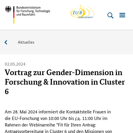
EU-
Direkt
Direkt
Direkt
Direkt
Bundesministerium
Buero
zum
zum
zur
zur
für
Inhalt
Hauptmenu
Suche
Fußleiste
­
(Eingabetaste)
(Eingabetaste)
(Eingabetaste)
(Enter)
Forschung,
Service
Aktuelles
Technologie
und
Raumfahrt
02.05.2024
Vortrag zur Gender-Dimension in
Forschung & Innovation in Cluster
6
A
m
Am 28. Mai 2024 informiert die Kontaktstelle Frauen in
2
die EU-Forschung von 10:00 Uhr bis
ca.
11:00 Uhr im
8
Rahmen der Webinarreihe "Fit für Ihren Antrag:
.
Antragsvorbereitung in Cluster 6 und den Missionen von