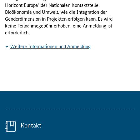
M
Horizont Europa" der Nationalen Kontaktstelle
a
Bioökonomie und Umwelt, wie die Integration der
i
Gender
dimension in Projekten erfolgen kann. Es wird
2
keine Teilnahmegebühr erhoben, eine Anmeldung ist
0
erforderlich.
2
4
Weitere Informationen und Anmeldung
i
n
f
o
r
m
i
e
r
t
d
Kontakt
i
e