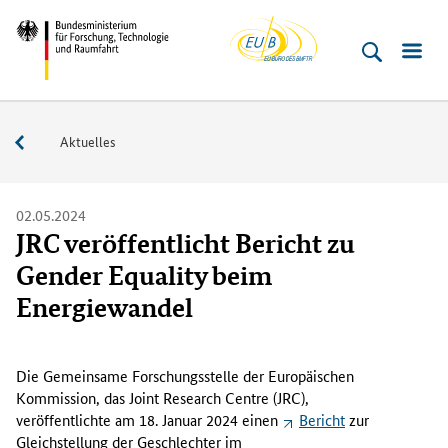
EU-
Direkt
Direkt
Direkt
Direkt
Bundesministerium
Buero
zum
zum
zur
zur
für
Inhalt
Hauptmenu
Suche
Fußleiste
­
(Eingabetaste)
(Eingabetaste)
(Eingabetaste)
(Enter)
Forschung,
Service
Aktuelles
Technologie
und
Raumfahrt
02.05.2024
JRC veröffentlicht Bericht zu
Gender Equality beim
Energiewandel
D
e
Die Gemeinsame Forschungsstelle der Europäischen
r
Kommission, das
Joint Research Centre (JRC)
,
B
veröffentlichte am 18. Januar 2024 einen
Bericht
zur
e
Gleichstellung der Geschlechter im