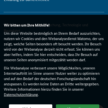
g
e
z
w
© Bundesministerium für Forschung, Technologie und
i
Wir bitten um Ihre Mithilfe!
s
Raumfahrt
Um diese Website bestmöglich an Ihrem Bedarf auszurichten,
c
nutzen wir Cookies und den Webanalysedienst Matomo, der uns
h
zeigt, welche Seiten besonders oft besucht werden. Ihr Besuch
e
wird von der Webanalyse derzeit nicht erfasst. Sie können uns
n
aber helfen, indem Sie hier entscheiden, dass Ihr Besuch auf
G
unseren Seiten anonymisiert mitgezählt werden darf.
e
n
Die Webanalyse verbessert unsere Möglichkeiten, unseren
d
Internetauftritt im Sinne unserer Nutzer weiter zu optimieren
e
und auf den Bedarf der deutschen Forschungslandschaft hin
r
anzupassen. Es werden keine Daten an Dritte weitergegeben.
E
Weitere Informationen hierzu finden Sie in unserer
q
Datenschutzerklärung
.
u
a