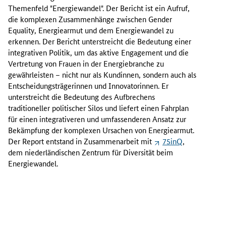
r
Themenfeld "Energiewandel". Der Bericht ist ein Aufruf,
i
die komplexen Zusammenhänge zwischen
Gender
c
Equality
, Energiearmut und dem Energiewandel zu
h
erkennen. Der Bericht unterstreicht die Bedeutung einer
t
integrativen Politik, um das aktive Engagement und die
i
Vertretung von Frauen in der Energiebranche zu
s
gewährleisten – nicht nur als Kundinnen, sondern auch als
t
Entscheidungsträgerinnen und Innovatorinnen. Er
e
unterstreicht die Bedeutung des Aufbrechens
i
traditioneller politischer Silos und liefert einen Fahrplan
n
für einen integrativeren und umfassenderen Ansatz zur
A
Bekämpfung der komplexen Ursachen von Energiearmut.
u
Der Report entstand in Zusammenarbeit mit
75inQ
,
f
dem niederländischen Zentrum für Diversität beim
r
Energiewandel.
u
f
,
d
i