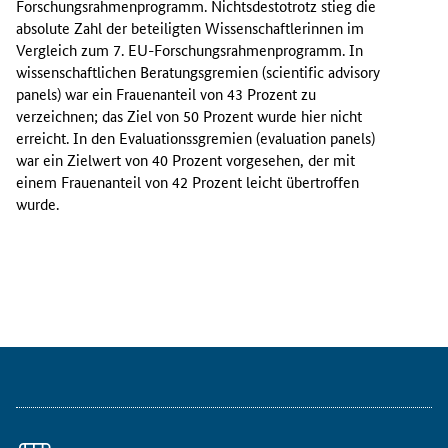
Forschungsrahmenprogramm. Nichtsdestotrotz stieg die
n
absolute Zahl der beteiligten Wissenschaftlerinnen im
u
Vergleich zum 7. EU-Forschungsrahmenprogramm. In
a
wissenschaftlichen Beratungsgremien (
scientific advisory
r
panels
) war ein Frauenanteil von 43 Prozent zu
2
verzeichnen; das Ziel von 50 Prozent wurde hier nicht
0
erreicht. In den Evaluationssgremien (
evaluation panels
)
2
war ein Zielwert von 40 Prozent vorgesehen, der mit
4
einem Frauenanteil von 42 Prozent leicht übertroffen
w
wurde.
u
r
d
e
d
i
e
E
x
-