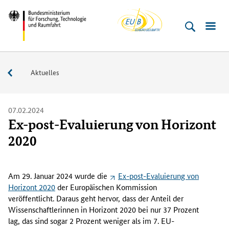
EU-
Direkt
Direkt
Direkt
Direkt
Bundesministerium
Buero
zum
zum
zur
zur
für
Inhalt
Hauptmenu
Suche
Fußleiste
­
(Eingabetaste)
(Eingabetaste)
(Eingabetaste)
(Enter)
Forschung,
Service
Aktuelles
Technologie
und
Raumfahrt
07.02.2024
Ex-post-Evaluierung von Horizont
2020
A
m
Am 29. Januar 2024 wurde die
Ex-post-Evaluierung von
2
Horizont 2020
der Europäischen Kommission
9
veröffentlicht. Daraus geht hervor, dass der Anteil der
.
Wissenschaftlerinnen in Horizont 2020 bei nur 37 Prozent
J
lag, das sind sogar 2 Prozent weniger als im 7. EU-
a