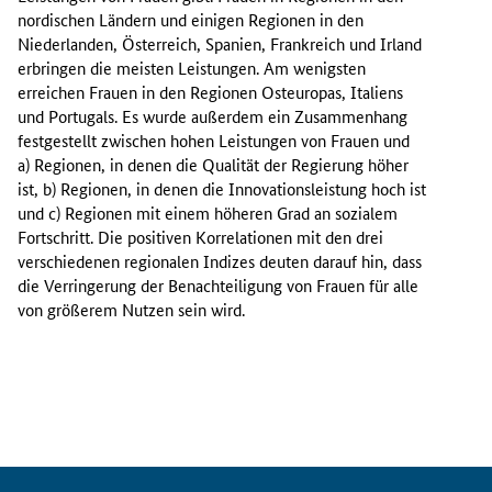
t
nordischen Ländern und einigen Regionen in den
e
Niederlanden, Österreich, Spanien, Frankreich und Irland
i
erbringen die meisten Leistungen. Am wenigsten
n
erreichen Frauen in den Regionen Osteuropas, Italiens
D
und Portugals. Es wurde außerdem ein Zusammenhang
a
festgestellt zwischen hohen Leistungen von Frauen und
s
a) Regionen, in denen die Qualität der Regierung höher
h
ist, b) Regionen, in denen die Innovationsleistung hoch ist
b
und c) Regionen mit einem höheren Grad an sozialem
o
Fortschritt. Die positiven Korrelationen mit den drei
a
verschiedenen regionalen Indizes deuten darauf hin, dass
r
die Verringerung der Benachteiligung von Frauen für alle
d
von größerem Nutzen sein wird.
e
n
t
w
i
c
k