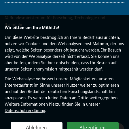
z
u
© Bundesministerium für Forschung, Technologie und
s
a
Raumfahrt
Wir bitten um Ihre Mithilfe!
m
m
Um diese Website bestmöglich an Ihrem Bedarf auszurichten,
e
nutzen wir Cookies und den Webanalysedienst Matomo, der uns
n
zeigt, welche Seiten besonders oft besucht werden. Ihr Besuch
g
wird von der Webanalyse derzeit nicht erfasst. Sie können uns
e
aber helfen, indem Sie hier entscheiden, dass Ihr Besuch auf
f
unseren Seiten anonymisiert mitgezählt werden darf.
ü
Die Webanalyse verbessert unsere Möglichkeiten, unseren
h
Internetauftritt im Sinne unserer Nutzer weiter zu optimieren
r
und auf den Bedarf der deutschen Forschungslandschaft hin
t
anzupassen. Es werden keine Daten an Dritte weitergegeben.
w
Weitere Informationen hierzu finden Sie in unserer
e
Datenschutzerklärung
.
r
d
e
Ablehnen
Akzeptieren