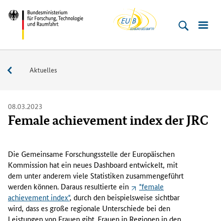
EU-
Direkt
Direkt
Direkt
Direkt
Bundesministerium
Buero
zum
zum
zur
zur
für
Inhalt
Hauptmenu
Suche
Fußleiste
­
(Eingabetaste)
(Eingabetaste)
(Eingabetaste)
(Enter)
Forschung,
Service
Aktuelles
Technologie
und
Raumfahrt
08.03.2023
Female achievement index der JRC
D
i
Die Gemeinsame Forschungsstelle der Europäischen
e
Kommission hat ein neues
Dashboard
entwickelt, mit
J
dem unter anderem viele Statistiken zusammengeführt
R
werden können. Daraus resultierte ein
"female
C
achievement index"
, durch den beispielsweise sichtbar
h
wird, dass es große regionale Unterschiede bei den
a
Leistungen von Frauen gibt. Frauen in Regionen in den