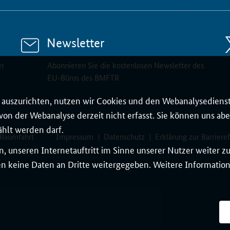
Newsletter
er
Abonnieren Sie die kostenlosen Newsletter des
EU-Büros des BMFTR
auszurichten, nutzen wir Cookies und den Webanalysedienst
on der Webanalyse derzeit nicht erfasst. Sie können uns aber
ählt werden darf.
 Raumfahrt
Impressum
Datenschutz
Erklärung zur Barrieref
, unseren Internetauftritt im Sinne unserer Nutzer weiter 
 keine Daten an Dritte weitergegeben. Weitere Informatione