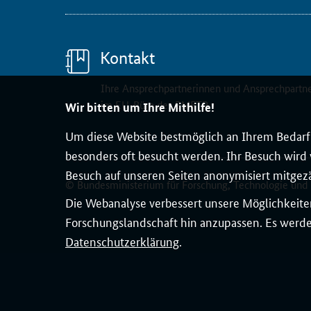
m
m
i
Kontakt
s
s
Ihre Ansprechpartnerinnen und Ansprechpartn
i
im EU-Büro des BMFTR
Wir bitten um Ihre Mithilfe!
o
Um diese Website bestmöglich an Ihrem Bedarf 
n
besonders oft besucht werden. Ihr Besuch wird v
(
Besuch auf unseren Seiten anonymisiert mitgez
G
© Bundesministerium für Forschung, Technologie und
e
Die Webanalyse verbessert unsere Möglichkeiten
n
Forschungslandschaft hin anzupassen. Es werden
e
Datenschutzerklärung
.
r
a
l
d