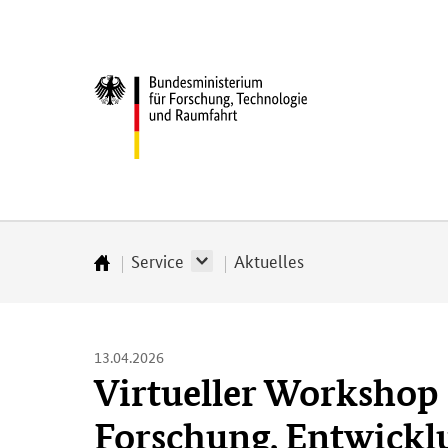
Direkt
Direkt
Direkt
Direkt
zum
zum
zur
zur
Inhalt
Hauptmenu
Suche
Fußleiste
Bundesministerium
(Eingabetaste)
(Eingabetaste)
(Eingabetaste)
(Enter)
für
­
Forschung,
Technologie
und
Raumfahrt
Service
Aktuelles
Startseite
13.04.2026
Virtueller Workshop
Forschung, Entwickl