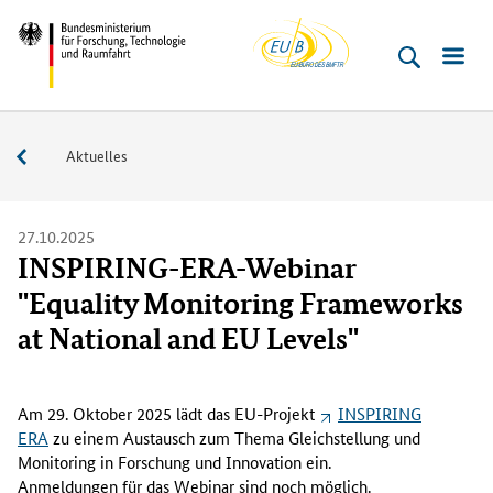
EU-
Direkt
Direkt
Direkt
Direkt
Bundesministerium
Buero
zum
zum
zur
zur
für
Inhalt
Hauptmenu
Suche
Fußleiste
­
(Eingabetaste)
(Eingabetaste)
(Eingabetaste)
(Enter)
Forschung,
Service
Aktuelles
Technologie
und
Raumfahrt
27.10.2025
INSPIRING-ERA-Webinar
"Equality Monitoring Frameworks
at National and EU Levels"
A
m
Am 29. Oktober 2025 lädt das EU-Projekt
INSPIRING
2
ERA
zu einem Austausch zum Thema Gleichstellung und
9
Monitoring in Forschung und Innovation ein.
.
Anmeldungen für das Webinar sind noch möglich.