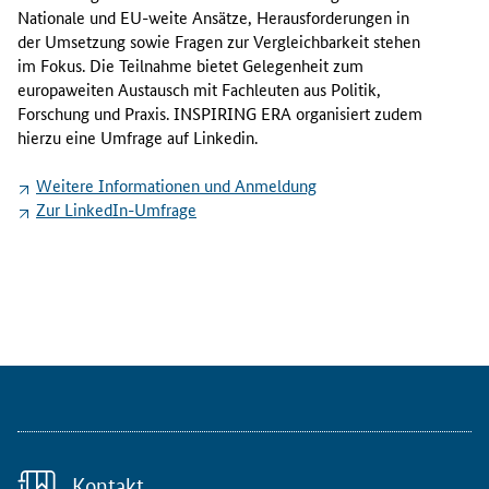
O
Nationale und EU-weite Ansätze, Herausforderungen in
k
der Umsetzung sowie Fragen zur Vergleichbarkeit stehen
t
im Fokus. Die Teilnahme bietet Gelegenheit zum
o
europaweiten Austausch mit Fachleuten aus Politik,
b
Forschung und Praxis. INSPIRING ERA organisiert zudem
e
hierzu eine Umfrage auf Linkedin.
r
2
Weitere Informationen und Anmeldung
0
Zur LinkedIn-Umfrage
2
5
l
ä
d
t
d
a
s
E
U
Kontakt