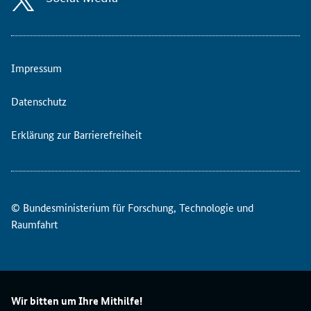
e
i
n
e
Impressum
M
i
t
Datenschutz
t
e
Erklärung zur Barrierefreiheit
i
l
u
n
© Bundesministerium für Forschung, Technologie und
g
–
Raumfahrt
e
r
g
ä
n
Wir bitten um Ihre Mithilfe!