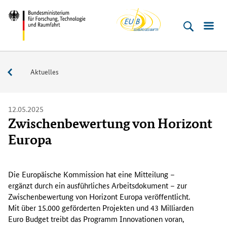
EU-
Direkt
Direkt
Direkt
Direkt
Bundesministerium
Buero
zum
zum
zur
zur
für
Inhalt
Hauptmenu
Suche
Fußleiste
­
(Eingabetaste)
(Eingabetaste)
(Eingabetaste)
(Enter)
Forschung,
Service
Aktuelles
Technologie
und
Raumfahrt
12.05.2025
Zwischenbewertung von Horizont
Europa
D
i
Die Europäische Kommission hat eine Mitteilung –
e
ergänzt durch ein ausführliches Arbeitsdokument – zur
E
Zwischenbewertung von Horizont Europa veröffentlicht.
u
Mit über 15.000 geförderten Projekten und 43 Milliarden
r
Euro Budget treibt das Programm Innovationen voran,
o