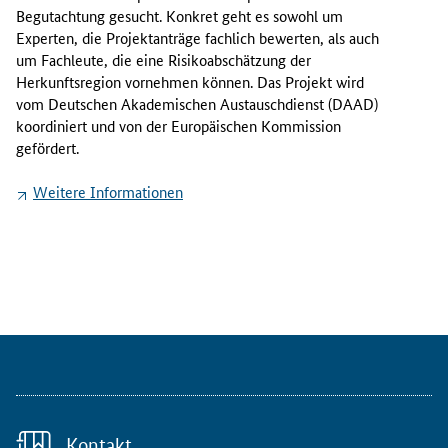
F
Begutachtung gesucht. Konkret geht es sowohl um
E
Experten, die Projektanträge fachlich bewerten, als auch
-
um Fachleute, die eine Risikoabschätzung der
P
Herkunftsregion vornehmen können. Das Projekt wird
r
vom Deutschen Akademischen Austauschdienst (DAAD)
o
koordiniert und von der Europäischen Kommission
j
gefördert.
e
k
Weitere Informationen
t
h
a
t
d
a
s
Z
i
e
l
Kontakt