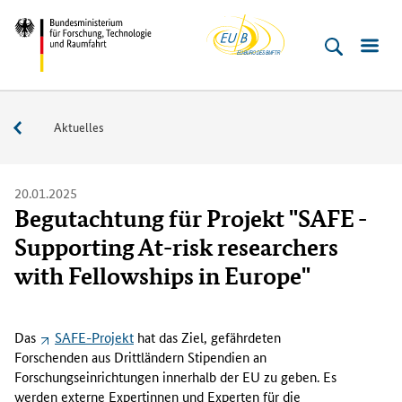
EU-
Direkt
Direkt
Direkt
Direkt
Bundesministerium
Buero
zum
zum
zur
zur
für
Inhalt
Hauptmenu
Suche
Fußleiste
­
(Eingabetaste)
(Eingabetaste)
(Eingabetaste)
(Enter)
Forschung,
Service
Aktuelles
Technologie
und
Raumfahrt
20.01.2025
Begutachtung für Projekt "SAFE -
Supporting At-risk researchers
with Fellowships in Europe"
D
a
Das
SAFE
-Projekt
hat das Ziel, gefährdeten
s
Forschenden aus Drittländern Stipendien an
S
Forschungseinrichtungen innerhalb der EU zu geben. Es
A
werden externe Expertinnen und Experten für die