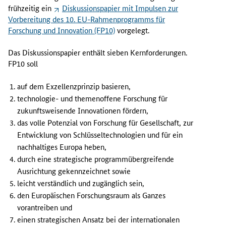
n
frühzeitig ein
Diskussionspapier mit Impulsen zur
e
Vorbereitung des 10. EU-Rahmenprogramms für
r
Forschung und Innovation (FP10)
vorgelegt.
d
e
Das Diskussionspapier enthält sieben Kernforderungen.
r
FP10 soll
e
r
auf dem Exzellenzprinzip basieren,
s
technologie- und themenoffene Forschung für
t
zukunftsweisende Innovationen fördern,
e
das volle Potenzial von Forschung für Gesellschaft, zur
n
Entwicklung von Schlüsseltechnologien und für ein
E
nachhaltiges Europa heben,
U
durch eine strategische programmübergreifende
-
Ausrichtung gekennzeichnet sowie
M
i
leicht verständlich und zugänglich sein,
t
den Europäischen Forschungsraum als Ganzes
g
vorantreiben und
l
einen strategischen Ansatz bei der internationalen