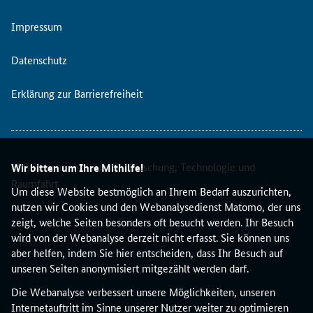
s
r
Impressum
e
g
Datenschutz
i
e
Erklärung zur Barrierefreiheit
r
u
n
g
f
© Bundesministerium für Forschung, Technologie und
Wir bitten um Ihre Mithilfe!
r
Raumfahrt
Um diese Website bestmöglich an Ihrem Bedarf auszurichten,
ü
nutzen wir Cookies und den Webanalysedienst Matomo, der uns
h
zeigt, welche Seiten besonders oft besucht werden. Ihr Besuch
z
wird von der Webanalyse derzeit nicht erfasst. Sie können uns
e
aber helfen, indem Sie hier entscheiden, dass Ihr Besuch auf
i
unseren Seiten anonymisiert mitgezählt werden darf.
t
i
Die Webanalyse verbessert unsere Möglichkeiten, unseren
g
Internetauftritt im Sinne unserer Nutzer weiter zu optimieren