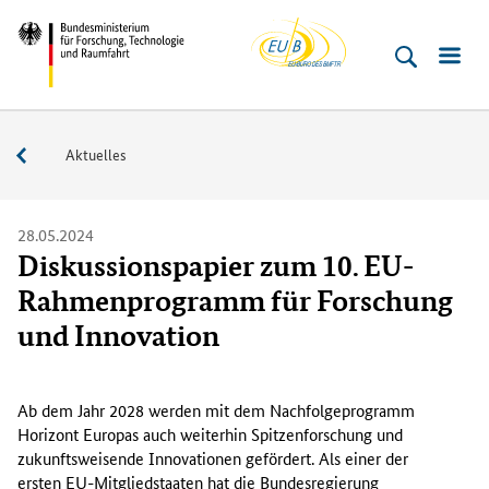
EU-
Direkt
Direkt
Direkt
Direkt
Bundesministerium
Buero
zum
zum
zur
zur
für
Inhalt
Hauptmenu
Suche
Fußleiste
­
(Eingabetaste)
(Eingabetaste)
(Eingabetaste)
(Enter)
Forschung,
Service
Aktuelles
Technologie
und
Raumfahrt
28.05.2024
Diskussionspapier zum 10. EU-
Rahmenprogramm für Forschung
und Innovation
A
l
Ab dem Jahr 2028 werden mit dem Nachfolgeprogramm
s
Horizont Europas auch weiterhin Spitzenforschung und
e
zukunftsweisende Innovationen gefördert. Als einer der
i
ersten EU-Mitgliedstaaten hat die Bundesregierung