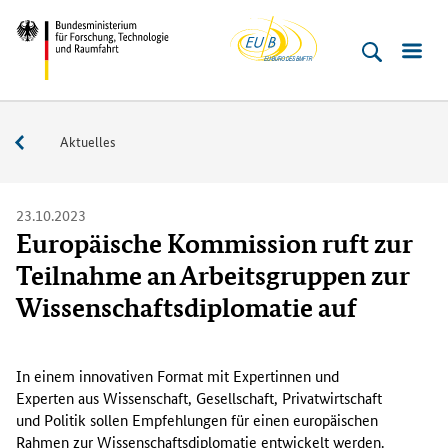
EU-
Direkt
Direkt
Direkt
Direkt
Bundesministerium
Buero
zum
zum
zur
zur
für
Inhalt
Hauptmenu
Suche
Fußleiste
­
(Eingabetaste)
(Eingabetaste)
(Eingabetaste)
(Enter)
Forschung,
Service
Aktuelles
Technologie
und
Raumfahrt
23.10.2023
Europäische Kommission ruft zur
Teilnahme an Arbeitsgruppen zur
Wissenschaftsdiplomatie auf
I
n
In einem innovativen Format mit Expertinnen und
e
Experten aus Wissenschaft, Gesellschaft, Privatwirtschaft
i
und Politik sollen Empfehlungen für einen europäischen
n
Rahmen zur Wissenschaftsdiplomatie entwickelt werden.