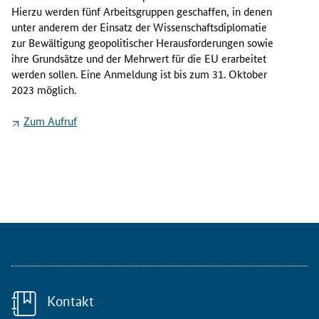
e
Hierzu werden fünf Arbeitsgruppen geschaffen, in denen
m
unter anderem der Einsatz der Wissenschaftsdiplomatie
i
zur Bewältigung geopolitischer Herausforderungen sowie
n
ihre Grundsätze und der Mehrwert für die EU erarbeitet
n
werden sollen. Eine Anmeldung ist bis zum 31. Oktober
o
2023 möglich.
v
a
Zum Aufruf
t
i
v
e
n
F
o
r
m
a
t
Kontakt
m