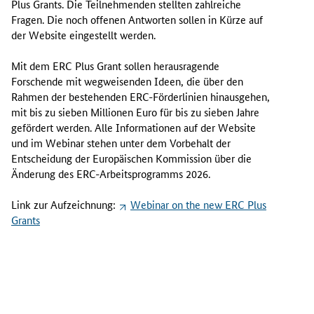
Plus Grants. Die Teilnehmenden stellten zahlreiche
v
Fragen. Die noch offenen Antworten sollen in Kürze auf
e
der Website eingestellt werden.
m
b
Mit dem ERC Plus Grant sollen herausragende
e
Forschende mit wegweisenden Ideen, die über den
r
Rahmen der bestehenden ERC-Förderlinien hinausgehen,
2
mit bis zu sieben Millionen Euro für bis zu sieben Jahre
0
gefördert werden. Alle Informationen auf der Website
2
und im Webinar stehen unter dem Vorbehalt der
5
Entscheidung der Europäischen Kommission über die
h
Änderung des ERC-Arbeitsprogramms 2026.
a
t
Link zur Aufzeichnung:
Webinar on the new ERC Plus
d
Grants
e
r
E
R
C
d