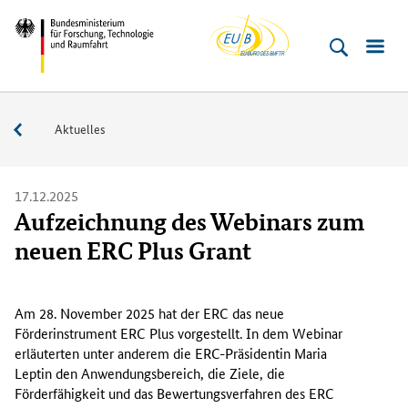
EU-
Direkt
Direkt
Direkt
Direkt
Bundesministerium
Buero
zum
zum
zur
zur
für
Inhalt
Hauptmenu
Suche
Fußleiste
­
(Eingabetaste)
(Eingabetaste)
(Eingabetaste)
(Enter)
Forschung,
Service
Aktuelles
Technologie
und
Raumfahrt
17.12.2025
Aufzeichnung des Webinars zum
neuen ERC Plus Grant
A
m
Am 28. November 2025 hat der ERC das neue
2
Förderinstrument ERC Plus vorgestellt. In dem Webinar
8
erläuterten unter anderem die ERC-Präsidentin Maria
.
Leptin den Anwendungsbereich, die Ziele, die
N
Förderfähigkeit und das Bewertungsverfahren des ERC
o