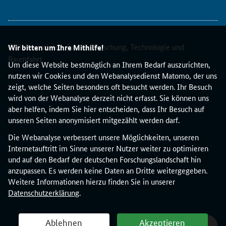
n
t
E
R
© Bundesministerium für Forschung, Technologie und
C
Wir bitten um Ihre Mithilfe!
P
Raumfahrt
Um diese Website bestmöglich an Ihrem Bedarf auszurichten,
l
nutzen wir Cookies und den Webanalysedienst Matomo, der uns
u
zeigt, welche Seiten besonders oft besucht werden. Ihr Besuch
s
wird von der Webanalyse derzeit nicht erfasst. Sie können uns
v
aber helfen, indem Sie hier entscheiden, dass Ihr Besuch auf
o
unseren Seiten anonymisiert mitgezählt werden darf.
r
g
Die Webanalyse verbessert unsere Möglichkeiten, unseren
e
Internetauftritt im Sinne unserer Nutzer weiter zu optimieren
s
und auf den Bedarf der deutschen Forschungslandschaft hin
t
anzupassen. Es werden keine Daten an Dritte weitergegeben.
e
Weitere Informationen hierzu finden Sie in unserer
l
Datenschutzerklärung
.
l
t
Ablehnen
Akzeptieren
.