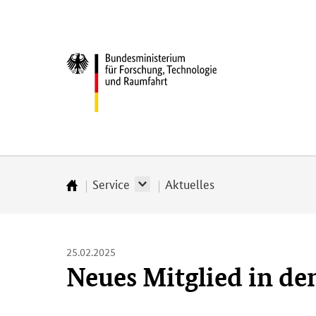
Direkt
Direkt
Direkt
Direkt
zum
zum
zur
zur
Inhalt
Hauptmenu
Suche
Fußleiste
Bundesministerium
(Eingabetaste)
(Eingabetaste)
(Eingabetaste)
(Enter)
für
­
Forschung,
Technologie
und
Raumfahrt
Service
Aktuelles
Startseite
25.02.2025
Neues Mitglied in de