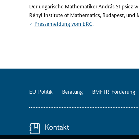
D
Der ungarische Mathematiker András Stipsicz wir
e
Rényi Institute of Mathematics, Budapest, und 
r
Pressemeldung vom ERC
.
u
n
g
a
r
i
s
c
h
EU-Politik
Beratung
BMFTR-Förderung
e
M
a
t
Kontakt
h