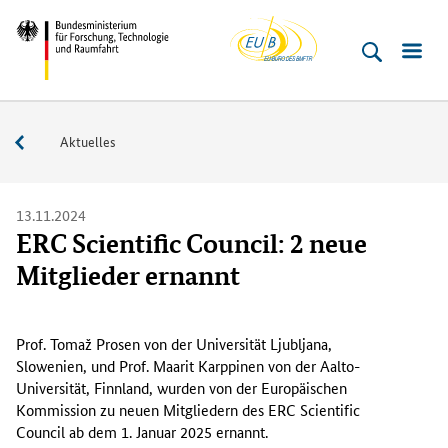
EU-
Direkt
Direkt
Direkt
Direkt
Bundesministerium
Buero
zum
zum
zur
zur
für
Inhalt
Hauptmenu
Suche
Fußleiste
­
(Eingabetaste)
(Eingabetaste)
(Eingabetaste)
(Enter)
Forschung,
Service
Aktuelles
Technologie
und
Raumfahrt
13.11.2024
ERC Scientific Council: 2 neue
Mitglieder ernannt
P
r
Prof. Tomaž Prosen von der Universität Ljubljana,
o
Slowenien, und Prof. Maarit Karppinen von der Aalto-
f
Universität, Finnland, wurden von der Europäischen
.
Kommission zu neuen Mitgliedern des ERC Scientific
T
Council ab dem 1. Januar 2025 ernannt.
o