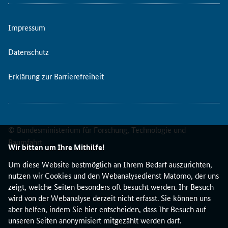
r
s
Impressum
i
t
ä
Datenschutz
t
L
Erklärung zur Barrierefreiheit
j
u
b
l
© Bundesministerium für Forschung, Technologie und
j
a
Raumfahrt
Wir bitten um Ihre Mithilfe!
n
a
Um diese Website bestmöglich an Ihrem Bedarf auszurichten,
,
nutzen wir Cookies und den Webanalysedienst Matomo, der uns
S
zeigt, welche Seiten besonders oft besucht werden. Ihr Besuch
l
wird von der Webanalyse derzeit nicht erfasst. Sie können uns
o
aber helfen, indem Sie hier entscheiden, dass Ihr Besuch auf
w
unseren Seiten anonymisiert mitgezählt werden darf.