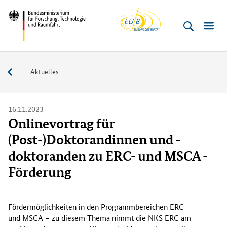
EU-
Direkt
Direkt
Direkt
Direkt
Bundesministerium
Buero
zum
zum
zur
zur
für
Inhalt
Hauptmenu
Suche
Fußleiste
­
(Eingabetaste)
(Eingabetaste)
(Eingabetaste)
(Enter)
Forschung,
Service
Aktuelles
Technologie
und
Raumfahrt
16.11.2023
Onlinevortrag für
(Post-)Doktorandinnen und -
doktoranden zu ERC- und MSCA -
Förderung
F
ö
Fördermöglichkeiten in den Programmbereichen ERC
r
und MSCA – zu diesem Thema nimmt die NKS ERC am
d