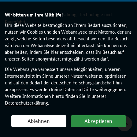
u
n
© Bundesministerium für Forschung, Technologie und
d
Wir bitten um Ihre Mithilfe!
M
Raumfahrt
Um diese Website bestmöglich an Ihrem Bedarf auszurichten,
S
nutzen wir Cookies und den Webanalysedienst Matomo, der uns
C
zeigt, welche Seiten besonders oft besucht werden. Ihr Besuch
A
wird von der Webanalyse derzeit nicht erfasst. Sie können uns
–
aber helfen, indem Sie hier entscheiden, dass Ihr Besuch auf
z
unseren Seiten anonymisiert mitgezählt werden darf.
u
d
Die Webanalyse verbessert unsere Möglichkeiten, unseren
i
Internetauftritt im Sinne unserer Nutzer weiter zu optimieren
e
und auf den Bedarf der deutschen Forschungslandschaft hin
s
anzupassen. Es werden keine Daten an Dritte weitergegeben.
e
Weitere Informationen hierzu finden Sie in unserer
m
Datenschutzerklärung
.
T
h
Ablehnen
Akzeptieren
e
m
a