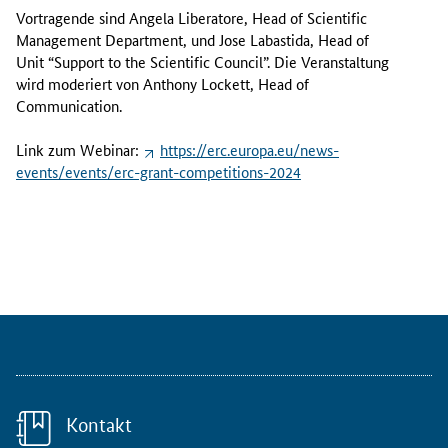
t
Vortragende sind Angela Liberatore, Head of Scientific
e
Management Department, und Jose Labastida, Head of
m
Unit “Support to the Scientific Council”. Die Veranstaltung
b
wird moderiert von Anthony Lockett, Head of
e
Communication.
r
2
Link zum Webinar:
https://erc.europa.eu/news-
0
events/events/erc-grant-competitions-2024
2
3
(
1
2
:
1
5
U
h
r
Kontakt
-