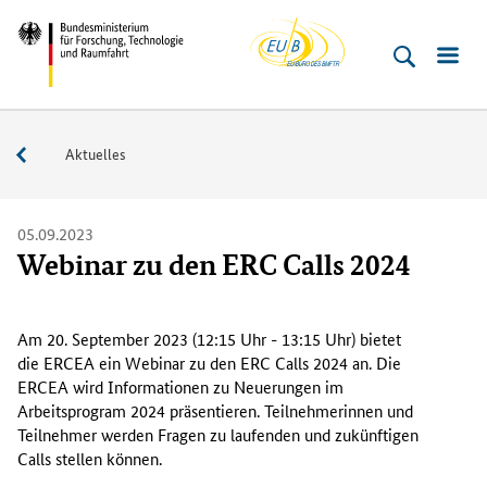
EU-
Direkt
Direkt
Direkt
Direkt
Bundesministerium
Buero
zum
zum
zur
zur
für
Inhalt
Hauptmenu
Suche
Fußleiste
­
(Eingabetaste)
(Eingabetaste)
(Eingabetaste)
(Enter)
Forschung,
Service
Aktuelles
Technologie
und
Raumfahrt
05.09.2023
Webinar zu den ERC Calls 2024
A
m
Am 20. September 2023 (12:15 Uhr - 13:15 Uhr) bietet
2
die ERCEA ein Webinar zu den ERC Calls 2024 an. Die
0
ERCEA wird Informationen zu Neuerungen im
.
Arbeitsprogram 2024 präsentieren. Teilnehmerinnen und
S
Teilnehmer werden Fragen zu laufenden und zukünftigen
e
Calls stellen können.
p