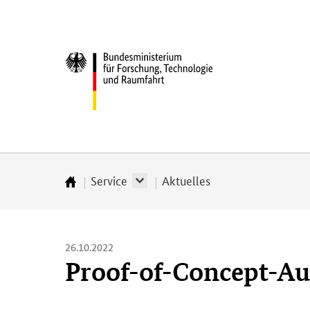
Direkt
Direkt
Direkt
Direkt
zum
zum
zur
zur
Inhalt
Hauptmenu
Suche
Fußleiste
Bundesministerium
(Eingabetaste)
(Eingabetaste)
(Eingabetaste)
(Enter)
für
­
Forschung,
Technologie
und
Raumfahrt
Service
Aktuelles
Startseite
26.10.2022
Proof-of-Concept-Au