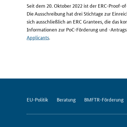
S
Seit dem 20. Oktober 2022 ist der ERC-Proof-of
e
Die Ausschreibung hat drei Stichtage zur Einrei
i
sich ausschließlich an ERC Grantees, die das k
t
Informationen zur PoC-Förderung und -Antrags
d
Applicants
.
e
m
2
0
.
O
k
t
o
EU-Politik
Beratung
BMFTR-Förderung
b
e
r