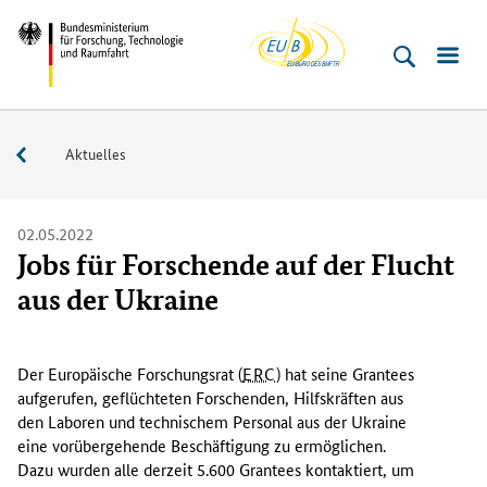
EU-
Direkt
Direkt
Direkt
Direkt
Bundesministerium
Buero
zum
zum
zur
zur
für
Inhalt
Hauptmenu
Suche
Fußleiste
­
(Eingabetaste)
(Eingabetaste)
(Eingabetaste)
(Enter)
Forschung,
Service
Aktuelles
Technologie
und
Raumfahrt
02.05.2022
Jobs für Forschende auf der Flucht
aus der Ukraine
D
e
Der Europäische Forschungsrat (
ERC
) hat seine
Grantees
r
aufgerufen, geflüchteten Forschenden, Hilfskräften aus
E
den Laboren und technischem Personal aus der Ukraine
u
eine vorübergehende Beschäftigung zu ermöglichen.
r
Dazu wurden alle derzeit 5.600
Grantees
kontaktiert, um
o