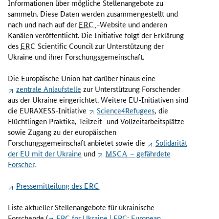
Informationen über mögliche Stellenangebote zu
p
sammeln. Diese Daten werden zusammengestellt und
ä
nach und nach auf der
ERC
-Website und anderen
i
Kanälen veröffentlicht. Die Initiative folgt der Erklärung
s
des
ERC
Scientific Council
zur Unterstützung der
c
Ukraine und ihrer Forschungsgemeinschaft.
h
e
Die Europäische Union hat darüber hinaus eine
F
zentrale Anlaufstelle
zur Unterstützung Forschender
o
aus der Ukraine eingerichtet. Weitere EU-Initiativen sind
r
die EURAXESS-Initiative
Science4Refugees
, die
s
Flüchtlingen Praktika, Teilzeit- und Vollzeitarbeitsplätze
c
sowie Zugang zu der europäischen
h
Forschungsgemeinschaft anbietet sowie die
Solidarität
u
der EU mit der Ukraine
und
MSCA
– gefährdete
n
Forscher
.
g
s
Pressemitteilung des
ERC
r
a
Liste aktueller Stellenangebote für ukrainische
t
Forschende (
ERC for Ukraine | ERC: European